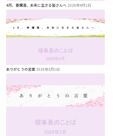
園児募集要項
4月、春爛漫、未来に生きる皆さんへ
2026年4月1日
教職員募集
園のこと
園舎案内
安⼼・安全対策
給⾷
ありがとうの言葉
2026年3月1日
課外教室
理事長のことば
教育と保育
美⽊多幼稚園の理想
園の1⽇