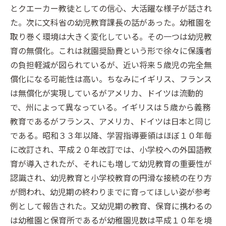
とクエーカー教徒としての信心、大活躍な様子が話され
た。次に文科省の幼児教育課長の話があった。幼稚園を
取り巻く環境は大きく変化している。その一つは幼児教
育の無償化。これは就園奨励費という形で徐々に保護者
の負担軽減が図られているが、近い将来５歳児の完全無
償化になる可能性は高い。ちなみにイギリス、フランス
は無償化が実現しているがアメリカ、ドイツは流動的
で、州によって異なっている。イギリスは５歳から義務
教育であるがフランス、アメリカ、ドイツは日本と同じ
である。昭和３３年以降、学習指導要領はほぼ１０年毎
に改訂され、平成２０年改訂では、小学校への外国語教
育が導入されたが、それにも増して幼児教育の重要性が
認識され、幼児教育と小学校教育の円滑な接続の在り方
が問われ、幼児期の終わりまでに育ってほしい姿が参考
例として報告された。又幼児期の教育、保育に携わるの
は幼稚園と保育所であるが幼稚園児数は平成１０年を境