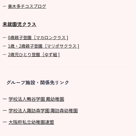
美⽊多チコスブログ
未就園児クラス
0歳親子登園［マカロンクラス ]
1歳・2歳親子登園［マリポサクラス ]
2歳児ひとり登園［ゆず組 ]
グループ施設・関係先リンク
学校法⼈鴨⾕学園 鳳幼稚園
学校法⼈諏訪森学園 諏訪森幼稚園
⼤阪府私⽴幼稚園連盟