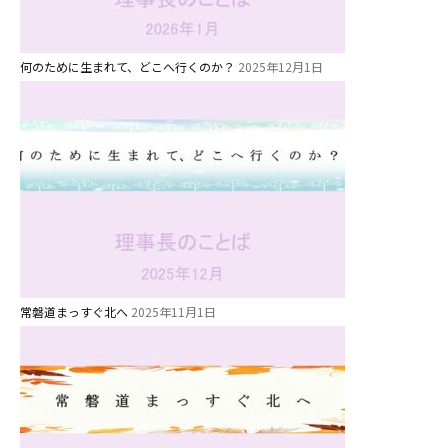
関係先リンク
学校法⼈鴨⾕学園 鳳幼稚園
何のために生まれて、どこへ行くのか？
2025年12月1日
学校法⼈諏訪森学園 諏訪森幼稚
園
⼤阪府私⽴幼稚園連盟
社会福祉法人野田福祉会
常磐道まっすぐ北へ
2025年11月1日