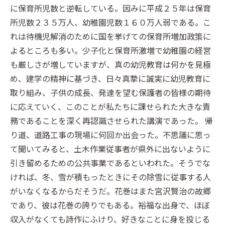
に保育所児数と逆転している。因みに平成２５年は保育
所児数２３５万人、幼稚園児数１６０万人弱である。こ
れは待機児解消のために国を挙げての保育所増加政策に
よるところも多い。少子化と保育所激増で幼稚園の経営
も厳しさが増していますが、真の幼児教育は何かを見極
め、建学の精神に基づき、日々真摯に誠実に幼児教育に
取り組み、子供の成長、発達を望む保護者の皆様の期待
に応えていく、このことが私たちに課せられた大きな責
務であることを深く再認識させられた講演であった。 帰
り道、道路工事の現場に何回か出会った。不思議に思っ
て聞いてみると、土木作業従事者が県外に出ないように
引き留めるための公共事業であるといわれた。そうでな
ければ、冬、雪が積もったときにその除雪に従事する人
がいなくなるからだそうだ。花巻はまた宮沢賢治の故郷
であり、彼は花巻の誇りでもある。裕福な出身で、ほぼ
収入がなくても詩作にふけり、好きなことに身を投じる