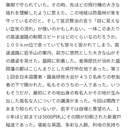
葉樹で守られていた。その時、先ほどの飛行機の大きな
揺れを理解したように思えた。この地域は防風林が家を
守っているのだと。そして宮沢賢治の言う「目に見えな
い空気の流れ」が強いのかもしれない。一体このあたり
の高速道路の制限スピードはどのくらいなのだろうか。
１００ｋｍ位で走っていても悠々と抜かれてしまう。高
速道路に岩手山の案内、前方に悠然とした大きな山がそ
の雄姿を見せた。盛岡に到着した。昔南部氏が治めた盛
岡藩の都はこじんまりとした県庁所在地であった。第３
１回全日本設置者・園長研修大会が４５０名余りの参加
者の下で開かれた。私もそのうちの一人であった。いつ
もそうだが、最初にその地出身の有名人かその地が生み
出した高名な人についての講演があった。今回は関西で
あまり知られていないが、岩手では自慢と羨望の人、１
０年ほど前までは5000円札にその顔が印刷された新渡戸
稲造であった。堪能な英語、多彩な人脈、利他の気持ち