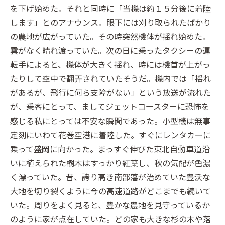
を下げ始めた。それと同時に「当機は約１５分後に着陸
します」とのアナウンス。眼下には刈り取られたばかり
の農地が広がっていた。その時突然機体が揺れ始めた。
雲がなく晴れ渡っていた。次の日に乗ったタクシーの運
転手によると、機体が大きく揺れ、時には機首が上がっ
たりして空中で翻弄されていたそうだ。機内では「揺れ
があるが、飛行に何ら支障がない」という放送が流れた
が、乗客にとって、ましてジェットコースターに恐怖を
感じる私にとっては不安な瞬間であった。小型機は無事
定刻にいわて花巻空港に着陸した。すぐにレンタカーに
乗って盛岡に向かった。まっすぐ伸びた東北自動車道沿
いに植えられた樹木はすっかり紅葉し、秋の気配が色濃
く漂っていた。昔、誇り高き南部藩が治めていた豊沃な
大地を切り裂くように今の高速道路がどこまでも続いて
いた。周りをよく見ると、豊かな農地を見守っているか
のように家が点在していた。どの家も大きな杉の木や落