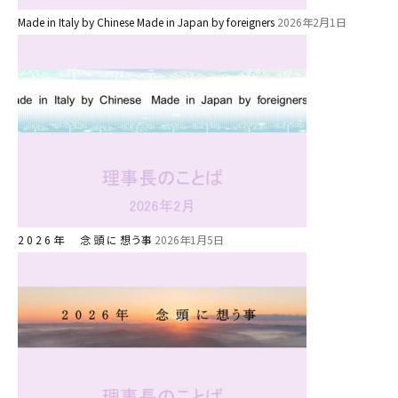
年間⾏事
Made in Italy by Chinese Made in Japan by foreigners
2026年2月1日
預かり保育［ヒラソル ]
美⽊多チコス
美⽊多チコスについて
美⽊多チコスブログ
未就園児クラス
0歳親子登園［マカロンクラス ]
2 0 2 6 年 念 頭 に 想う事
2026年1月5日
1歳・2歳親子登園［マリポサクラ
ス ]
2歳児ひとり登園［ゆず組 ]
グループ施設・