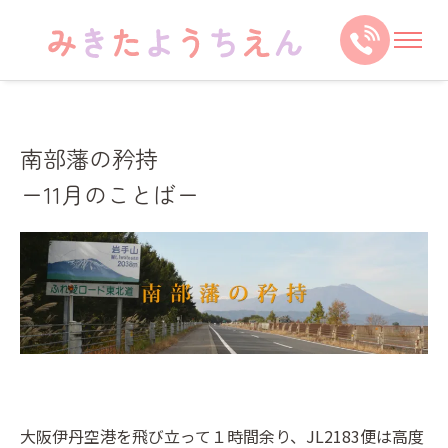
南部藩の矜持
ー11月のことばー
大阪伊丹空港を飛び立って１時間余り、JL2183便は高度