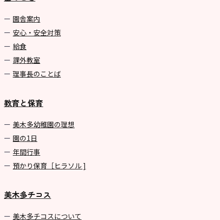
園舎案内
安心・安全対策
給食
課外教室
理事長のことば
教育と保育
美⽊多幼稚園の理想
園の1⽇
年間⾏事
預かり保育［ヒラソル ]
美木多チコス
美⽊多チコスについて