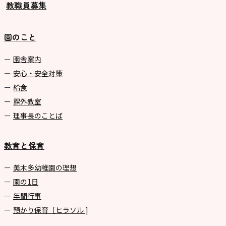
教職員募集
園のこと
園舎案内
安心・安全対策
給食
課外教室
理事長のことば
教育と保育
美⽊多幼稚園の理想
園の1⽇
年間⾏事
預かり保育［ヒラソル ]