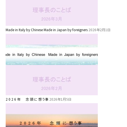
安⼼・安全対策
給⾷
課外教室
理事長のことば
Made in Italy by Chinese Made in Japan by foreigners
2026年2月1日
教育と保育
美⽊多幼稚園の理想
園の1⽇
年間⾏事
預かり保育［ヒラソル ]
2 0 2 6 年 念 頭 に 想う事
2026年1月5日
美⽊多チコス
美⽊多チコスについて
美⽊多チコスブログ