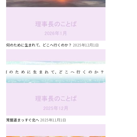
未就園児クラス
0歳親子登園［マカロンクラス ]
1歳・2歳親子登園［マリポサクラ
ス ]
何のために生まれて、どこへ行くのか？
2025年12月1日
2歳児ひとり登園［ゆず組 ]
グループ施設・
関係先リンク
学校法⼈鴨⾕学園 鳳幼稚園
学校法⼈諏訪森学園 諏訪森幼稚
園
⼤阪府私⽴幼稚園連盟
常磐道まっすぐ北へ
2025年11月1日
社会福祉法人野田福祉会