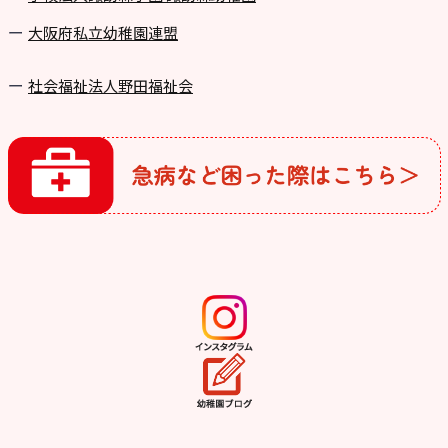
⼤阪府私⽴幼稚園連盟
社会福祉法人野田福祉会