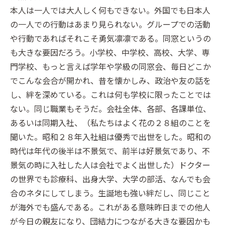
本人は一人では大人しく何もできない。外国でも日本人
の一人での行動はあまり見られない。グループでの活動
や行動であればそれこそ勇気凛凛である。同窓というの
も大きな要因だろう。小学校、中学校、高校、大学、専
門学校、もっと言えば学年や学級の同窓会、毎日どこか
でこんな会合が開かれ、昔を懐かしみ、政治や友の話を
し、絆を深めている。これは何も学校に限ったことでは
ない。同じ職業もそうだ。会社全体、各部、各課単位、
あるいは同期入社、（私たちはよく花の２８組のことを
聞いた。昭和２８年入社組は優秀で出世をした。昭和の
時代は年代の後半は不景気で、前半は好景気であり、不
景気の時に入社した人は会社でよく出世した）ドクター
の世界でも診療科、出身大学、大学の部活、なんでも会
合のネタにしてしまう。生誕地も強い絆だし、同じこと
が海外でも盛んである。これがある意味昨日までの他人
が今日の親友になり、団結力につながる大きな要因かも