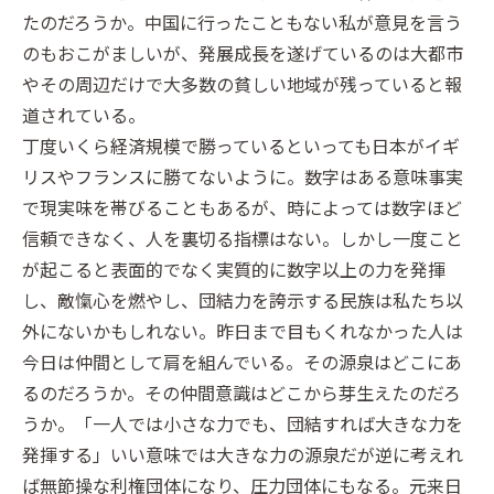
たのだろうか。中国に行ったこともない私が意見を言う
のもおこがましいが、発展成長を遂げているのは大都市
やその周辺だけで大多数の貧しい地域が残っていると報
道されている。
丁度いくら経済規模で勝っているといっても日本がイギ
リスやフランスに勝てないように。数字はある意味事実
で現実味を帯びることもあるが、時によっては数字ほど
信頼できなく、人を裏切る指標はない。しかし一度こと
が起こると表面的でなく実質的に数字以上の力を発揮
し、敵愾心を燃やし、団結力を誇示する民族は私たち以
外にないかもしれない。昨日まで目もくれなかった人は
今日は仲間として肩を組んでいる。その源泉はどこにあ
るのだろうか。その仲間意識はどこから芽生えたのだろ
うか。「一人では小さな力でも、団結すれば大きな力を
発揮する」いい意味では大きな力の源泉だが逆に考えれ
ば無節操な利権団体になり、圧力団体にもなる。元来日