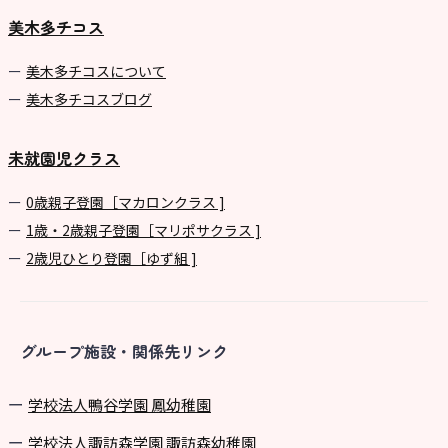
美木多チコス
美⽊多チコスについて
美⽊多チコスブログ
未就園児クラス
0歳親子登園［マカロンクラス ]
1歳・2歳親子登園［マリポサクラス ]
2歳児ひとり登園［ゆず組 ]
グループ施設・関係先リンク
学校法⼈鴨⾕学園 鳳幼稚園
学校法⼈諏訪森学園 諏訪森幼稚園