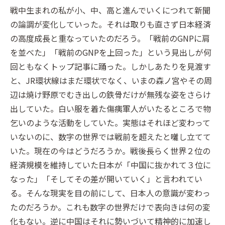
戦中生まれの私が小、中、高と進んでいくにつれて新聞
の論調が変化していった。それは取りも直さず日本経済
の高度成長と重なっていたのだろう。「戦前のGNPに肩
を並べた」「戦前のGNPを上回った」という見出しが何
回ともなくトップ記事に踊った。しかしあたりを見渡す
と、JR環状線はまだ環状でなく、いまの森ノ宮やその周
辺は焼け野原でむき出しの鉄骨だけが無残な姿をさらけ
出していた。白い服を着た傷痍軍人がいたるところで物
乞いのような活動をしていた。実態はそれほど変わって
いないのに、数字の世界では戦前を超えたと囃し立てて
いた。現在の今はどうだろうか。戦後長らく世界２位の
経済規模を維持していた日本が「中国に抜かれて３位に
なった」「そしてその差が開いていく」と言われてい
る。そんな現実を目の前にして、日本人の意識が変わっ
たのだろうか。これも数字の世界だけで表向きは何の変
化もない。逆に中国はそれに勢いづいて精神的に加速し