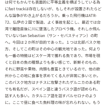
は何でもかんでも表面的に平等主義を標ぼうしている為
にfast trackは存在しないが、もしそれが設置されたらど
んな論争がわき上がるだろうか。乗った飛行機はATR-
72、仏伊の２国で製造、よく事故を起こし、最近では台
湾で離陸直後に川に墜落したプロペラ機。それしか飛ん
でいないSan Sebastian（サン・セバスティアン）の町
へ。今回は２か所が目的であった。１つは北部バスク地
方、そしてこの町はその中心の観光地であった。何より
も一番の特徴はビスケー湾で獲れる魚であり、市場を覗
くと日本の魚の種類よりも多い感じで、新鮮そのもの、
それに野菜や果物、肉類も豊富ときているので、他の欧
州からこの地に食事を求めてくる人が非常に多いとか。
このバスク地方はナチスに攻撃されたゲルニカのある町
でも有名だが、スペイン語と違うバスク語が認められ、
話す人も多い。カタルニア語を話すバルセロナのよう
に。ここで昼に食べた魚料理の味が忘れられない。もう