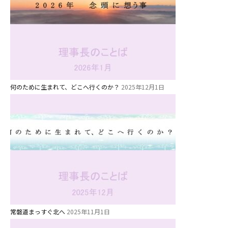
グループ施設・
関係先リンク
学校法⼈鴨⾕学園 鳳幼稚園
学校法⼈諏訪森学園 諏訪森幼稚
園
何のために生まれて、どこへ行くのか？
2025年12月1日
⼤阪府私⽴幼稚園連盟
社会福祉法人野田福祉会
常磐道まっすぐ北へ
2025年11月1日