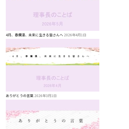
今日の幼稚園
園児募集要項
教職員募集
4月、春爛漫、未来に生きる皆さんへ
2026年4月1日
園のこと
園舎案内
安⼼・安全対策
給⾷
課外教室
ありがとうの言葉
2026年3月1日
理事長のことば
教育と保育
美⽊多幼稚園の理想