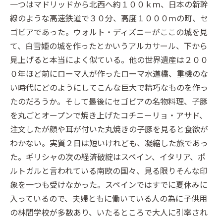
一つはマドリッドから北西へ約１００ｋｍ、日本の新幹
線のような高速鉄道で３０分、高度１０００ｍの町、セ
ゴビアであった。ウォルト・ディズニーがここの城を見
て、白雪姫の城を作ったとかいうアルカサール、下から
見上げると本当によく似ている。他の世界遺産は２００
０年ほど前にローマ人が作ったローマ水道橋、重機のな
い時代にどのようにしてこんな巨大で精巧なものを作っ
たのだろうか。そして最後にセゴビアの名物料理、子豚
を丸ごとオープンで焼き上げたコチニーリョ・アサド、
注文したが顔や耳が付いた丸焼きの子豚を見ると食欲が
わかない。実質２日は短いけれども、凝縮した旅であっ
た。ギリシャの次の経済破綻はスペイン、イタリア、ポ
ルトガルと言われている南欧の国々、見る限りそんな印
象を一つも受けなかった。スペインではすでに夏休みに
入っているので、夫婦ともに働いている人の為に子供用
の林間学校が多数あり、いたるところで大人に引率され