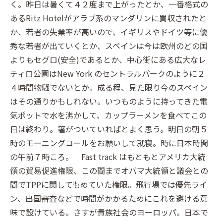
く。昨日は暑くて４２度まで上がったとか、一番格式の
あるRitz Hotelがアラブ系のマンダリンに買収されたと
か、若者の失業率が高いので、イギリスやドイツ等に優
秀な若者が出ていくとか、スペインは今は欧州のどの国
よりもセグロ(安全)であるとか、中心街にある広大なレ
ティロ公園はNew York のセントラルパークのように２
４時間物騒でないとか。成る程、見た限り今のスペイン
はその通りかもしれない。いつものように持ってきた電
気ポットで水を沸かして、カップラーメンを食べてこの
日は終わり。箸がついていればとよく思う。明日の朝５
時のモーニングコールをお願いして就寝。時に日本時間
の午前７時ころ。 Fast track はもともとアメリカ大統
領の貿易促進権限、この間までオバマ大統領と議会との
間でTPPに関してもめていた権限。飛行場では優先ライ
ン、出国審査などで時間がかかるためにこれを避ける意
味で設けている。さすが貴族社会のヨーロッパ。日本で