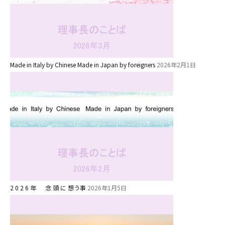
園の1⽇
年間⾏事
預かり保育［ヒラソル ]
Made in Italy by Chinese Made in Japan by foreigners
2026年2月1日
美⽊多チコス
美⽊多チコスについて
美⽊多チコスブログ
未就園児クラス
0歳親子登園［マカロンクラス ]
1歳・2歳親子登園［マリポサクラ
ス ]
2 0 2 6 年 念 頭 に 想う事
2026年1月5日
2歳児ひとり登園［ゆず組 ]