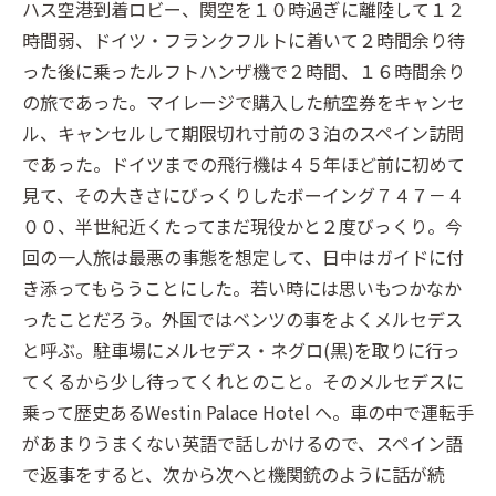
ハス空港到着ロビー、関空を１０時過ぎに離陸して１２
時間弱、ドイツ・フランクフルトに着いて２時間余り待
った後に乗ったルフトハンザ機で２時間、１６時間余り
の旅であった。マイレージで購入した航空券をキャンセ
ル、キャンセルして期限切れ寸前の３泊のスペイン訪問
であった。ドイツまでの飛行機は４５年ほど前に初めて
見て、その大きさにびっくりしたボーイング７４７－４
００、半世紀近くたってまだ現役かと２度びっくり。今
回の一人旅は最悪の事態を想定して、日中はガイドに付
き添ってもらうことにした。若い時には思いもつかなか
ったことだろう。外国ではベンツの事をよくメルセデス
と呼ぶ。駐車場にメルセデス・ネグロ(黒)を取りに行っ
てくるから少し待ってくれとのこと。そのメルセデスに
乗って歴史あるWestin Palace Hotel へ。車の中で運転手
があまりうまくない英語で話しかけるので、スペイン語
で返事をすると、次から次へと機関銃のように話が続