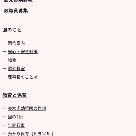
教職員募集
園のこと
園舎案内
安心・安全対策
給食
課外教室
理事長のことば
教育と保育
美⽊多幼稚園の理想
園の1⽇
年間⾏事
預かり保育［ヒラソル ]