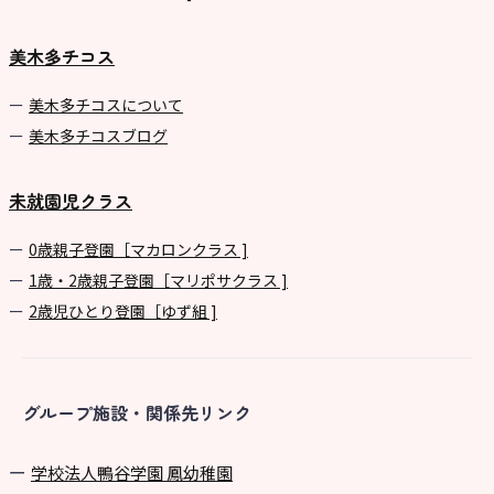
美木多チコス
美⽊多チコスについて
美⽊多チコスブログ
未就園児クラス
0歳親子登園［マカロンクラス ]
1歳・2歳親子登園［マリポサクラス ]
2歳児ひとり登園［ゆず組 ]
グループ施設・関係先リンク
学校法⼈鴨⾕学園 鳳幼稚園