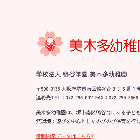
学校法人 鴨谷学園 美木多幼稚園
〒590-0138 ⼤阪府堺市南区鴨⾕台３丁５番１
連絡先TEL：072-296-0011 FAX：072-299-3666
美木多幼稚園は、堺市南区鴨谷台にある子ど
然環境で遊びを中心としたのびのび保育を行
情報開⽰データはこちら