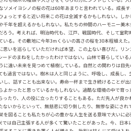
なソメイヨシノの桜の花は60年あまりと言われている。成長す
ひょっとすると近い将来この花は全滅するかもしれない。しか
や千年を超えるかもしれない。私たちの仲間のハーモニー美木
だろう。考えれば、明治時代も、江戸、戦国時代、そして室町
ている。その敷地に今年3mくらいの高さの桜を30本程植えた
に思いを巡らしていただければ本望、この上ない喜びだ。リン
シードのまねをしたかったわけではない。山林で暮らしている
うに遠い未来を見つめて植樹している。自然との関わりは目先
ても過言ではない。樹木は人と同じように、呼吸し、成長し、
いし、話すことも出来ない。寿命一杯まで生き続けることが出
らよかったと思っているかもしれない。過酷な環境の中で育っ
らったり、人の役に立ったりすることもある。ただ先人が良か
たないからといって、無慈悲に切り倒したり、無惨な姿にされ
栄を図ることも私たちが心の豊かな人生を送る意味で大いに必
米では自己主張する人が多くて驚いたことがあった。今、日本
張することに重きを置く人が増えた。批判は甘んじて受け入れ