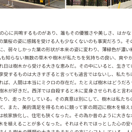
人の心に共鳴するものがあり、誰もその優雅さや美しさ、はかな
の葉桜の姿に感銘を受ける人も少なくないのも事実だろう。そ
に、弱々しかった葉の形状が本来の姿に変わり、薄緑色が濃い
名も知らない無数の草木や樹木が私たちを気持ちの良い、爽や
れ日は樹木から受ける大きな恵みだ。その中にいると、生きて
享受するものは大きすぎると言っても過言ではないし、私たち
れば、人間は本当にミクロの存在だ。たとえば樹木はどうだろ
樹木が好きだ。西洋では自殺すると木に変身させられると言わ
たり、走ったりしている。その真意は別にして、樹木は私たち
て、また、美的満足を得るために競って家の周辺に樹木を植え
は核家族化し、住宅も狭くなった。その為か昔のように大きな
木を植えることが多くなった。それはそれでほっとした心の安
さんも樹木の種類や大きさをそちらの方にシフトしている。人