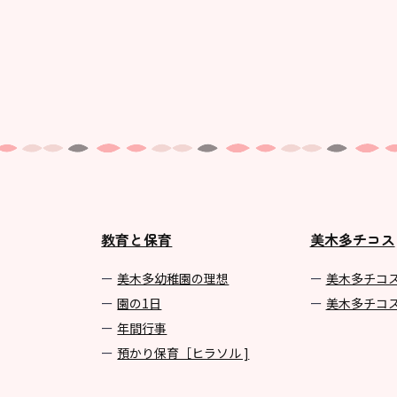
教育と保育
美木多チコス
美⽊多幼稚園の理想
美⽊多チコ
園の1⽇
美⽊多チコ
年間⾏事
預かり保育［ヒラソル ]