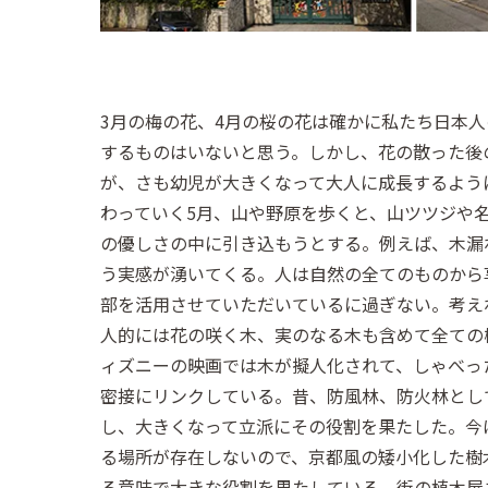
3月の梅の花、4月の桜の花は確かに私たち日本
するものはいないと思う。しかし、花の散った後
が、さも幼児が大きくなって大人に成長するよう
わっていく5月、山や野原を歩くと、山ツツジや
の優しさの中に引き込もうとする。例えば、木漏
う実感が湧いてくる。人は自然の全てのものから
部を活用させていただいているに過ぎない。考え
人的には花の咲く木、実のなる木も含めて全ての
ィズニーの映画では木が擬人化されて、しゃべっ
密接にリンクしている。昔、防風林、防火林とし
し、大きくなって立派にその役割を果たした。今
る場所が存在しないので、京都風の矮小化した樹
る意味で大きな役割を果たしている。街の植木屋