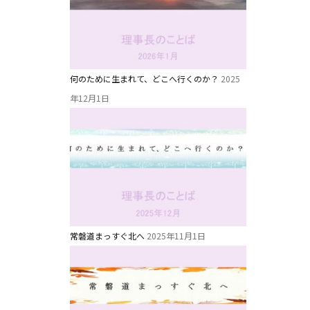
教職員募集
未就園児クラス
何のために生まれて、どこへ行くのか？
2025
0歳親子登園［マカロンクラス ]
年12月1日
1歳・2歳親子登園［マリポサクラス ]
2歳児ひとり登園［ゆず組 ]
常磐道まっすぐ北へ
2025年11月1日