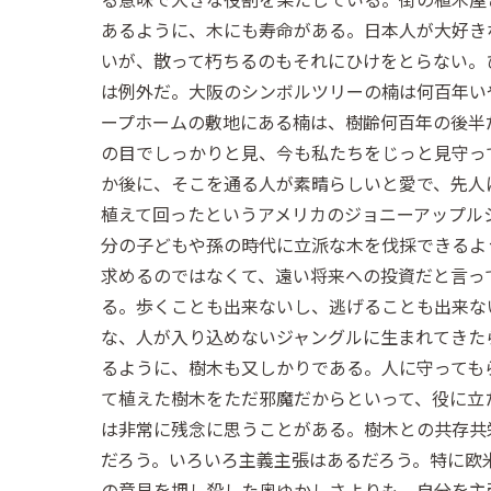
あるように、木にも寿命がある。日本人が大好き
いが、散って朽ちるのもそれにひけをとらない。
は例外だ。大阪のシンボルツリーの楠は何百年い
ープホームの敷地にある楠は、樹齢何百年の後半
の目でしっかりと見、今も私たちをじっと見守っ
か後に、そこを通る人が素晴らしいと愛で、先人
植えて回ったというアメリカのジョニーアップル
分の子どもや孫の時代に立派な木を伐採できるよ
求めるのではなくて、遠い将来への投資だと言っ
る。歩くことも出来ないし、逃げることも出来な
な、人が入り込めないジャングルに生まれてきた
るように、樹木も又しかりである。人に守っても
て植えた樹木をただ邪魔だからといって、役に立
は非常に残念に思うことがある。樹木との共存共
だろう。いろいろ主義主張はあるだろう。特に欧
の意見を押し殺した奥ゆかしさよりも、自分を主