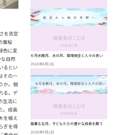
さを否定
の葉桜
緑色に変
６月水無月、水の月、環境保全と人々の思い
かな自然
2026年6月1日
いるとい
はその一
うか。個
れる。デ
の生活に
た。成長
木を植え
風薫る五月、子どもたちの豊かな成長を願う
らぎを得
2026年5月1日
に寿命が