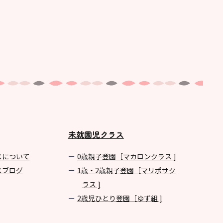
未就園児クラス
スについて
0歳親子登園［マカロンクラス ]
スブログ
1歳・2歳親子登園［マリポサク
ラス ]
2歳児ひとり登園［ゆず組 ]