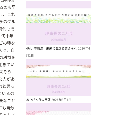
るのも早
し、これ
多のグル
時代もそ
。何十年
ゴの種を
4月、春爛漫、未来に生きる皆さんへ
2026年4
人は、自
月1日
の利益を
生きてい
来そう
た人があ
れと思っ
ているの
ありがとうの言葉
2026年3月1日
要なこと
にも自分
るとして