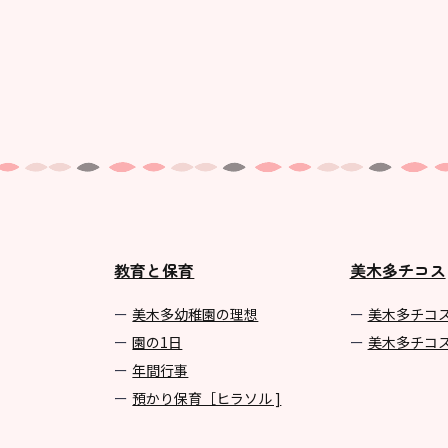
教育と保育
美木多チコス
美⽊多幼稚園の理想
美⽊多チコ
園の1⽇
美⽊多チコ
年間⾏事
預かり保育［ヒラソル ]