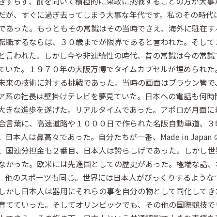
きずらず、前を向いて積極的に果敢に挑戦することの方が大事
だが、すぐに過ぎ去ってしまう大事な年代です。私のその時代
であった。もっともその常識はその当時でさえ、海外に駐在す
転職するならば、３０歳までが限界であると言われた。そして
と言われた。しかし今や非連続性の時代、昔の常識は今の常識
ていた。１９７０年の大阪万博でタイムカプセルが埋められた
未来の技術に対する挑戦であった。当時の画面はブラウン管で
ア系の社長は壁掛けテレビを夢見ていた。日本への電話も何時
大きな進歩を遂げた。リアルタイムであった。アポロが月面に
合言葉に、高速道路や１０００日で作られた名阪自動車道、３
人は鼻高々であった。自分たちが一番、Made in Japan
目、国連分担金も２番目、日本人は誇らしげであった。しかし世
なかった。欧米には先進国としての歴史があった。極端な話、
。他のスポーツも同じ。世界には日本人がびっくりするような
しかし日本人は器用にそれらの事を自分の物として同化してき
育てていった。そしてオリンピックでも、その他の国際競技で