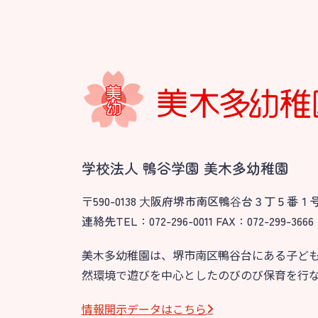
学校法人 鴨谷学園 美木多幼稚園
〒590-0138 ⼤阪府堺市南区鴨⾕台３丁５番１
連絡先TEL：072-296-0011 FAX：072-299-3666
美木多幼稚園は、堺市南区鴨谷台にある子ど
然環境で遊びを中心としたのびのび保育を行
情報開⽰データはこちら