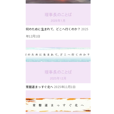
教職員募集
未就園児クラス
何のために生まれて、どこへ行くのか？
2025
0歳親子登園［マカロンクラス ]
年12月1日
1歳・2歳親子登園［マリポサクラス ]
2歳児ひとり登園［ゆず組 ]
常磐道まっすぐ北へ
2025年11月1日