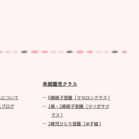
未就園児クラス
スについて
0歳親子登園［マカロンクラス ]
スブログ
1歳・2歳親子登園［マリポサク
ラス ]
2歳児ひとり登園［ゆず組 ]