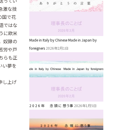
送ってい
急激な技
の国で花
語ではな
うに欧米
Made in Italy by Chinese Made in Japan by
。奴隷の
foreigners
2026年2月1日
苦労や戸
ちらも正
いい夢を
申し上げ
2 0 2 6 年 念 頭 に 想う事
2026年1月5日