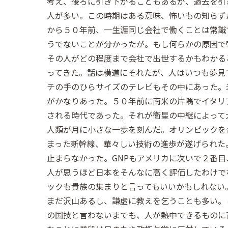
考え、後ろに引き下がることもあるが、過去を引
人が多い。この時期はある意味、怖いもの知らず
から５０年前、一生涯同じ会社で働くことは常識
うでないことが分かったが。もし何らかの原因で
その人がどの程度まで会社で出世するかもわかる
ってきた。話は横道にそれたが、人はいつも夢見
チの手のひらサイズのテレビもその中にあった。
がかなりあった。５０年前に南米の片隅でイタリ
される時代であった。それが衛星の中継によって
人類が月に小さな一歩を刻んだ。オリンピックを
まった新幹線、華々しい技術の進歩が遂げられた。日本
止まらなかった。GNPもアメリカに次いで２番
人が思うほど日本をそんなに高く評価したわけで
ックも貴族の集まりと言ってもいいかもしれない
まだ沢山あるし、謙虚に教えを乞うことも多い。
の国技と言わないまでも、人が熱中できるものに