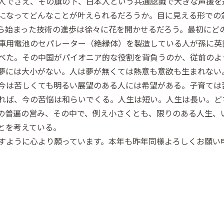
人でさえ、その旗の下、日本人という共通認識で大きな声援を
になってどんなことが叶えられるだろうか。目に見える形での
ら始まった技術の進歩は徐々に花を開かせるだろう。最初にど
車用電池のセパレーター（絶縁体）を製造している人が孫に英
べた。その中国がパイオニア的な役割を背負うのか、従前のよ
夢には大小がない。人は夢が無くては熱意も意欲も生まれない
今は苦しくても明るい展望のある人には希望がある。子育ては
れば、今の苦悩は和らいでくる。人生は短い。人生は長い。ど
の普遍の営み、その中で、例え小さくとも、限りのある人生、
とを考えている。
すように心より願っています。本年も昨年同様よろしくお願い