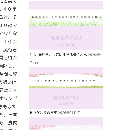
だと説く
は４０年
ると、そ
３０歳で
でなくな
。１イン
、奥行き
4月、春爛漫、未来に生きる皆さんへ
2026年4
間も待た
月1日
着陸し、
時間に縮
 の勢いは
界は日本
オリンピ
事もまだ
ありがとうの言葉
2026年3月1日
た。日本
も、皮肉