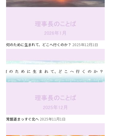
グループ施設・
関係先リンク
学校法⼈鴨⾕学園 鳳幼稚園
学校法⼈諏訪森学園 諏訪森幼稚
園
何のために生まれて、どこへ行くのか？
2025年12月1日
⼤阪府私⽴幼稚園連盟
社会福祉法人野田福祉会
常磐道まっすぐ北へ
2025年11月1日