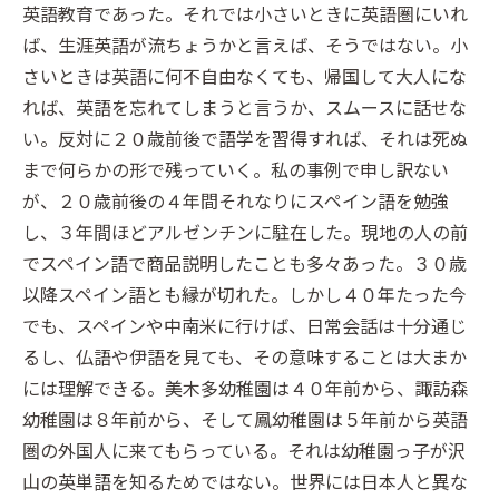
英語教育であった。それでは小さいときに英語圏にいれ
ば、生涯英語が流ちょうかと言えば、そうではない。小
さいときは英語に何不自由なくても、帰国して大人にな
れば、英語を忘れてしまうと言うか、スムースに話せな
い。反対に２０歳前後で語学を習得すれば、それは死ぬ
まで何らかの形で残っていく。私の事例で申し訳ない
が、２０歳前後の４年間それなりにスペイン語を勉強
し、３年間ほどアルゼンチンに駐在した。現地の人の前
でスペイン語で商品説明したことも多々あった。３０歳
以降スペイン語とも縁が切れた。しかし４０年たった今
でも、スペインや中南米に行けば、日常会話は十分通じ
るし、仏語や伊語を見ても、その意味することは大まか
には理解できる。美木多幼稚園は４０年前から、諏訪森
幼稚園は８年前から、そして鳳幼稚園は５年前から英語
圏の外国人に来てもらっている。それは幼稚園っ子が沢
山の英単語を知るためではない。世界には日本人と異な