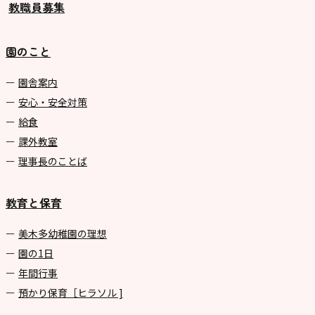
教職員募集
園のこと
園舎案内
安心・安全対策
給食
課外教室
理事長のことば
教育と保育
美⽊多幼稚園の理想
園の1⽇
年間⾏事
預かり保育［ヒラソル ]