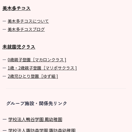
美木多チコス
美⽊多チコスについて
美⽊多チコスブログ
未就園児クラス
0歳親子登園［マカロンクラス ]
1歳・2歳親子登園［マリポサクラス ]
2歳児ひとり登園［ゆず組 ]
グループ施設・関係先リンク
学校法⼈鴨⾕学園 鳳幼稚園
学校法⼈諏訪森学園 諏訪森幼稚園