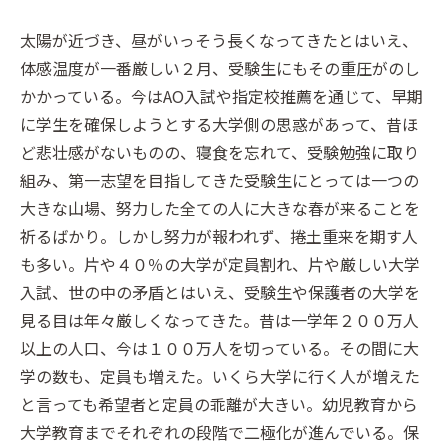
太陽が近づき、昼がいっそう長くなってきたとはいえ、
体感温度が一番厳しい２月、受験生にもその重圧がのし
かかっている。今はAO入試や指定校推薦を通じて、早期
に学生を確保しようとする大学側の思惑があって、昔ほ
ど悲壮感がないものの、寝食を忘れて、受験勉強に取り
組み、第一志望を目指してきた受験生にとっては一つの
大きな山場、努力した全ての人に大きな春が来ることを
祈るばかり。しかし努力が報われず、捲土重来を期す人
も多い。片や４０％の大学が定員割れ、片や厳しい大学
入試、世の中の矛盾とはいえ、受験生や保護者の大学を
見る目は年々厳しくなってきた。昔は一学年２００万人
以上の人口、今は１００万人を切っている。その間に大
学の数も、定員も増えた。いくら大学に行く人が増えた
と言っても希望者と定員の乖離が大きい。幼児教育から
大学教育までそれぞれの段階で二極化が進んでいる。保