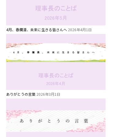
園児募集要項
教職員募集
4月、春爛漫、未来に生きる皆さんへ
2026年4月1日
園のこと
園舎案内
安⼼・安全対策
給⾷
課外教室
ありがとうの言葉
2026年3月1日
理事長のことば
教育と保育
美⽊多幼稚園の理想