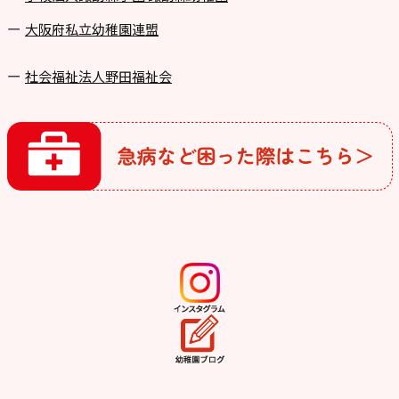
⼤阪府私⽴幼稚園連盟
社会福祉法人野田福祉会