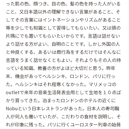
った肌の色、顔つき、目の色、髪の色を持った人がいる
こと、又日本語以外の理解できない言葉があること、そ
してその言葉にはイントネーションやリズムがあること
等を少しでも知識として習得してもらいたい、又は頭の
片隅にでも置いてもらいたいからです。言語は話せない
より話せる方がよい、自明のことです。しかし外国の人
と仲良くする、あるいは商行為をするだけではそんなに
言語をうまく話せなくともよい。それよりもその人の持
っている知識、教養の方がよほど大切だと思う。昨年
末、機会があってヘルシンキ、ロンドン、パリに行っ
た。ヘルシンキはそれ程寒くなかった。マリメッコの
outletで来年の音楽生活発表会用として生地を１０点ば
かり買ってきた。泊まったロンドンのホテルの近くに
Nobuという日本レストランがあった。日本人の寿司職
人が何人も働いていたが、こだわりの食材を説明し、そ
れが印象に残った。パリに行くユーロスター列車の始発