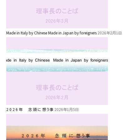
園の1⽇
年間⾏事
預かり保育［ヒラソル ]
Made in Italy by Chinese Made in Japan by foreigners
2026年2月1日
美⽊多チコス
美⽊多チコスについて
美⽊多チコスブログ
未就園児クラス
0歳親子登園［マカロンクラス ]
1歳・2歳親子登園［マリポサクラ
2 0 2 6 年 念 頭 に 想う事
2026年1月5日
ス ]
2歳児ひとり登園［ゆず組 ]