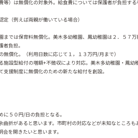
費等）は無償化の対象外。給食費については保護者が負担する
認定（例えば両親が働いている場合）
園までは保育料無償化。美木多幼稚園、鳳幼稚園は２．５７万
護者負担。
の無償化。（利用日数に応じて１，１３万円/月まで）
る施設型給付の増額+不徴収により対応。美木多幼稚園・鳳幼
て支援制度に無償化のための新たな給付を創設。
めに５０円/日の負担となる。
余曲折があると思います。市町村の対応などが未知なところも
明会を開きたいと思います。