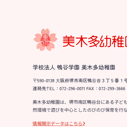
学校法人 鴨谷学園 美木多幼稚園
〒590-0138 ⼤阪府堺市南区鴨⾕台３丁５番１
連絡先TEL：072-296-0011 FAX：072-299-3666
美木多幼稚園は、堺市南区鴨谷台にある子ど
然環境で遊びを中心としたのびのび保育を行
情報開⽰データはこちら