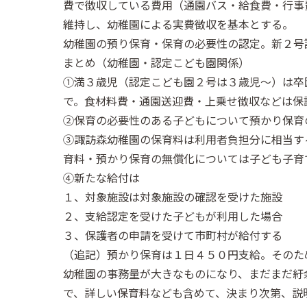
費で徴収している費用（通園バス・給食費・行事
維持し、幼稚園による実費徴収を基本とする。
幼稚園の預り保育・保育の必要性の認定。新２号
まとめ（幼稚園・認定こども園関係）
①満３歳児（認定こども園２号は３歳児～）は卒
で。食材料費・通園送迎費・上乗せ徴収などは保
②保育の必要性のある子どもについて預かり保育
③諏訪森幼稚園の保育料は利用者負担分に相当す
育料・預かり保育の無償化については子ども子育
④新たな給付は
１、対象施設は対象施設の確認を受けた施設
２、支給認定を受けた子どもが利用した場合
３、保護者の申請を受けて市町村が給付する
（追記）預かり保育は１日４５０円支給。そのた
幼稚園の事務量が大きなものになり、まだまだ紆
で、詳しい保育料なども含めて、決まり次第、説