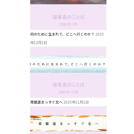
教職員募集
未就園児クラス
何のために生まれて、どこへ行くのか？
2025
0歳親子登園［マカロンクラス ]
年12月1日
1歳・2歳親子登園［マリポサクラス ]
2歳児ひとり登園［ゆず組 ]
常磐道まっすぐ北へ
2025年11月1日