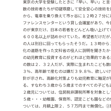
東京の大学を受験したときに「早い、早い」と言
数の技術者たちが切磋琢磨して安全安心の技術を
から、電車を乗り換えて市ヶ谷に１２時２７分に
ファレンスセンターという貸し会議室があり、今
のが東京だけ、日本の若者をどんどん吸い上げて
６００名以上が詰めかけていた。希望者だけだが
の人は別日に回ってもらったそうだ。１３時から
化の道筋を作った文科省の役人に説明を聞きたか
の幼児教育に投資するのがどれほど効果的である
の数は２．３２人だが、実際に生まれたこども数
３％、高年齢で産むのは嫌だ３９.８％、欲しい
針が示され、高齢化対策よりも幼児教育に軸足が
る、すなわち３歳から５歳までのすべての子ども
２歳児については、住民税非課税所帯を対象とし
５歳・・・幼稚園、保育所、認定こども園などの
ついては、月額上限２．５７万円まで無償化。②