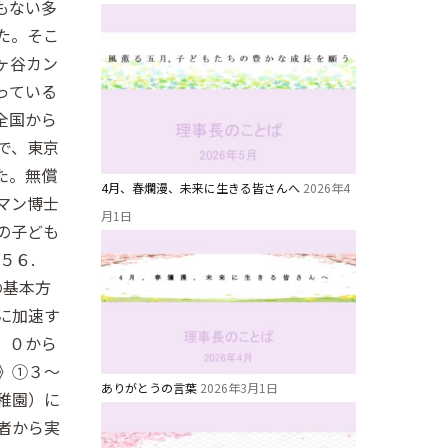
もない多
た。そこ
ヶ谷カン
っている
全国から
で、東京
た。無償
4月、春爛漫、未来に生きる皆さんへ
2026年4
マン博士
月1日
の子ども
５６.
の基本方
に加速す
。０から
》①３～
ありがとうの言葉
2026年3月1日
稚園）に
者から実