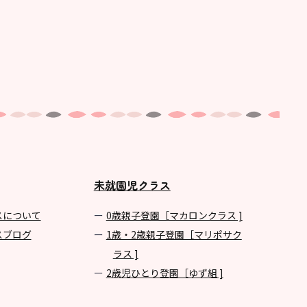
未就園児クラス
スについて
0歳親子登園［マカロンクラス ]
スブログ
1歳・2歳親子登園［マリポサク
ラス ]
2歳児ひとり登園［ゆず組 ]