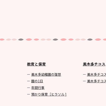
教育と保育
美木多チコス
美⽊多幼稚園の理想
美⽊多チコ
園の1⽇
美⽊多チコ
年間⾏事
預かり保育［ヒラソル ]