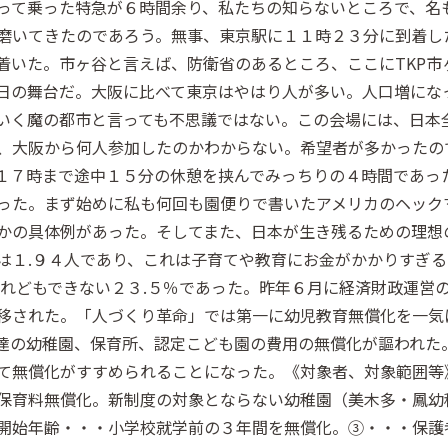
って乗った特急が６時間余り、私たちの知らないところで、名
磨いてきたのであろう。無事、東京駅に１１時２３分に到着し
着いた。市ヶ谷と言えば、防衛省のあるところ、ここにTKP市
日の舞台だ。大阪に比べて東京はやはり人が多い。人口増にな
いく魔の都市と言っても不思議ではない。この会場には、日本
、大阪から何人参加したのかわからない。希望者が多かったの
１７時まで途中１５分の休憩を挟んでみっちりの４時間であっ
った。まず始めに私も何回も園便りで書いたアメリカのヘック
かの具体例があった。そしてまた、日本が生き残るための理想
は１.９４人であり、これは子育てや教育にお金がかかりすぎる
けれどもできない２３.５％であった。昨年６月に経済財政運営
移された。「人づくり革命」では第一に幼児教育無償化を一気
達の幼稚園、保育所、認定こども園の費用の無償化が謳われた
て無償化がすすめられることになった。《対象者、対象範囲等
保育料無償化。新制度の対象とならない幼稚園（美木多・鳳幼
開始年齢・・・小学校就学前の３年間を無償化。③・・・保護