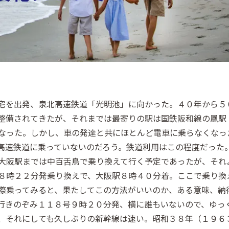
宅を出発、泉北高速鉄道「光明池」に向かった。４０年から５
整備されてきたが、それまでは最寄りの駅は国鉄阪和線の鳳駅
なった。しかし、車の発達と共にほとんど電車に乗らなくなっ
高速鉄道に乗っていないのだろう。鉄道利用はこの程度だった
大阪駅までは中百舌鳥で乗り換えて行く予定であったが、それ
８時２２分発乗り換えで、大阪駅８時４０分着。ここで乗り換
際乗ってみると、果たしてこの方法がいいのか、ある意味、納
行きのぞみ１１８号９時２０分発、横に誰もいないので、ゆっ
、それにしても久しぶりの新幹線は速い。昭和３８年（１９６