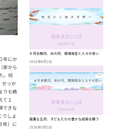
６月水無月、水の月、環境保全と人々の思い
０年にか
2026年6月1日
（家から
た。何
。せっか
よりも絶
えて１
得できな
くりしよ
風薫る五月、子どもたちの豊かな成長を願う
３年）に
2026年5月1日