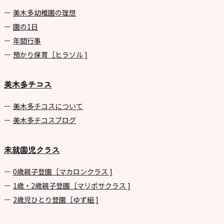
美⽊多幼稚園の理想
園の1⽇
年間⾏事
預かり保育［ヒラソル ]
美木多チコス
美⽊多チコスについて
美⽊多チコスブログ
未就園児クラス
0歳親子登園［マカロンクラス ]
1歳・2歳親子登園［マリポサクラス ]
2歳児ひとり登園［ゆず組 ]