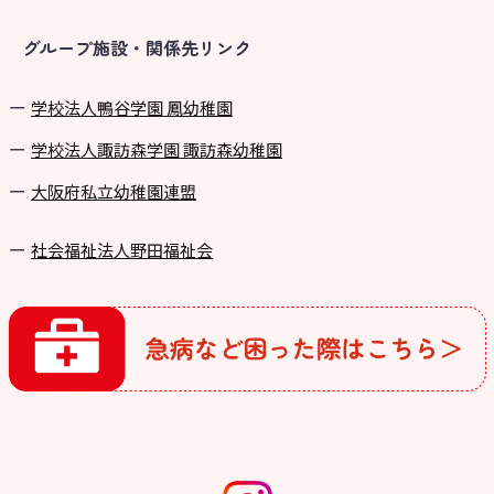
グループ施設・関係先リンク
学校法⼈鴨⾕学園 鳳幼稚園
学校法⼈諏訪森学園 諏訪森幼稚園
⼤阪府私⽴幼稚園連盟
社会福祉法人野田福祉会