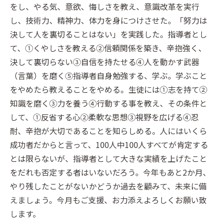
をし、やる気、意欲、悔しさを教え、意識改革を実行
し、技術力、精神力、体力を身につけさせた。「努力は
決して人を裏切ることはない」を実践した。指導者とし
て、①くやしさを教える②信頼関係を築き、辛抱強く、
決して裏切らない③自信を持たせる④人を動かす武器
（言葉）を磨く⑤指導者自身勉強する、学ぶ。学ぶこと
をやめたら教えることをやめる。生徒には①志を持て②
知識を磨く③力を養う④行動する事を教え、その条件と
して、①反省する心②柔軟な思想③視野を広げる④忍
耐、辛抱が大切であることを知らしめる。人にはいくら
成功者だからと言って、100人中100人すべてが肯定する
とは限らないが、指導者として大きな実績を上げたこと
をだれも否定する者はいないだろう。今年もあと2か月、
やり残したことがないかどうか過去を顧みて、未来に備
えましょう。今月もご支援、お力添えよろしくお願い致
します。