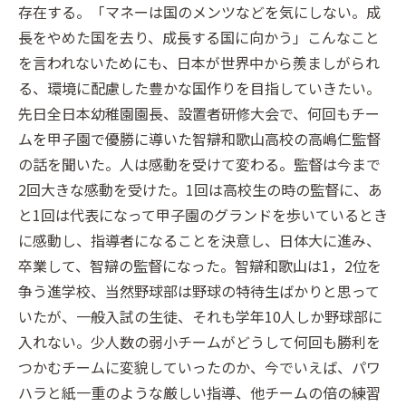
存在する。「マネーは国のメンツなどを気にしない。成
長をやめた国を去り、成長する国に向かう」こんなこと
を言われないためにも、日本が世界中から羨ましがられ
る、環境に配慮した豊かな国作りを目指していきたい。
先日全日本幼稚園園長、設置者研修大会で、何回もチー
ムを甲子園で優勝に導いた智辯和歌山高校の高嶋仁監督
の話を聞いた。人は感動を受けて変わる。監督は今まで
2回大きな感動を受けた。1回は高校生の時の監督に、あ
と1回は代表になって甲子園のグランドを歩いているとき
に感動し、指導者になることを決意し、日体大に進み、
卒業して、智辯の監督になった。智辯和歌山は1，2位を
争う進学校、当然野球部は野球の特待生ばかりと思って
いたが、一般入試の生徒、それも学年10人しか野球部に
入れない。少人数の弱小チームがどうして何回も勝利を
つかむチームに変貌していったのか、今でいえば、パワ
ハラと紙一重のような厳しい指導、他チームの倍の練習