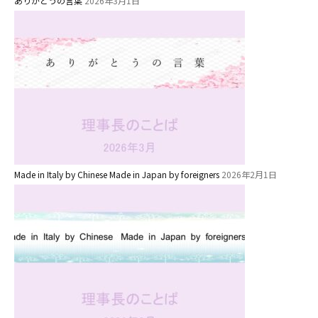
ありがとうの言葉
2026年3月1日
教育と保育
美⽊多幼稚園の理想
園の1⽇
年間⾏事
預かり保育［ヒラソル ]
美⽊多チコス
美⽊多チコスについて
Made in Italy by Chinese Made in Japan by foreigners
2026年2月1日
美⽊多チコスブログ
未就園児クラス
0歳親子登園［マカロンクラス ]
1歳・2歳親子登園［マリポサクラ
ス ]