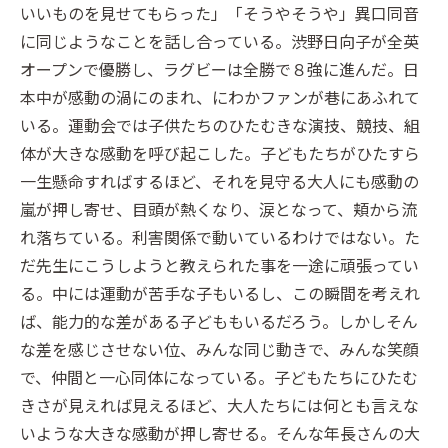
いいものを見せてもらった」「そうやそうや」異口同音
に同じようなことを話し合っている。渋野日向子が全英
オープンで優勝し、ラグビーは全勝で８強に進んだ。日
本中が感動の渦にのまれ、にわかファンが巷にあふれて
いる。運動会では子供たちのひたむきな演技、競技、組
体が大きな感動を呼び起こした。子どもたちがひたすら
一生懸命すればするほど、それを見守る大人にも感動の
嵐が押し寄せ、目頭が熱くなり、涙となって、頬から流
れ落ちている。利害関係で動いているわけではない。た
だ先生にこうしようと教えられた事を一途に頑張ってい
る。中には運動が苦手な子もいるし、この瞬間を考えれ
ば、能力的な差がある子どももいるだろう。しかしそん
な差を感じさせない位、みんな同じ動きで、みんな笑顔
で、仲間と一心同体になっている。子どもたちにひたむ
きさが見えれば見えるほど、大人たちには何とも言えな
いような大きな感動が押し寄せる。そんな年長さんの大