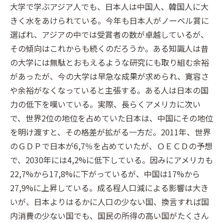
大学で学ぶアジア人でも、日本人は中国人、韓国人に大
きく水をあけられている。今年も日本人がノーベル賞に
選ばれ、アジアの中では受賞者の数が卓越しているが、
その傾向はこれからも続くのだろうか。ある知識人は昔
の大学には無駄とおもえるような研究にも取り組む余裕
があったが、今の大学は早急な成果が求められ、寛容さ
や余裕がなくなっていると主張する。ある人は日本の国
力の低下を嘆いている。実際、長らくアメリカに次い
で、世界2位の地位を占めていた日本は、中国にその地位
を明け渡すと、その格差が拡がる一方だ。2011年、世界
のＧＤＰで日本が6,7％を占めていたが、ＯＥＣＤの予想
で、2030年には4,2%に低下している。因みにアメリカも
22,7%から17,8%に下がっているが、中国は17%から
27,9%に上昇している。成る程人口減による影響は大き
いが、日本よりはるかに人口の少ない国、換言すれば国
内消費の少ない国でも、国民の所得の高い国がたくさん