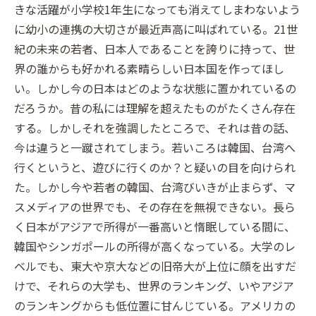
きな活躍が小学校1年生になっても消えてしまわないよう
に幼小の連携の大切さが最近声高に叫ばれている。21世
紀の未来の若者、日本人であることを誇りに持って、世
界の誰からも好かれる素晴らしい日本国を作ってほし
い。しかし今の日本はどのような状態に置かれているの
だろうか。昔の私には理解を超えたものがたくさん存在
する。しかしそれを強調したところで、それは昔の話、
今は違うと一蹴されてしまう。若いころは韓国、台湾へ
行くというと、遊びに行くのか？と疑いの目を向けられ
た。しかし今や若者の韓国、台湾びいきが止まらず、マ
スメディアの世界でも、その存在を無視できない。長ら
く日本がアジアで所得が一番高いと惰眠している間に、
韓国やシンガポールの所得が高くなっている。大学のレ
ベルでも、東大や京大などの旧帝大が上位に顔を出すだ
けで、それらの大学も、世界のランキング、いやアジア
のランキングからも低位置に甘んじている。アメリカの