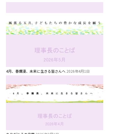
お知らせ
今日の幼稚園
園児募集要項
教職員募集
園のこと
4月、春爛漫、未来に生きる皆さんへ
2026年4月1日
園舎案内
安⼼・安全対策
給⾷
課外教室
理事長のことば