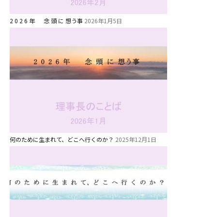
2歳児ひとり登園［ゆず組 ]
2 0 2 6 年 念 頭 に 想う事
2026年1月5日
グループ施設・
関係先リンク
学校法⼈鴨⾕学園 鳳幼稚園
学校法⼈諏訪森学園 諏訪森幼稚
園
⼤阪府私⽴幼稚園連盟
社会福祉法人野田福祉会
何のために生まれて、どこへ行くのか？
2025年12月1日