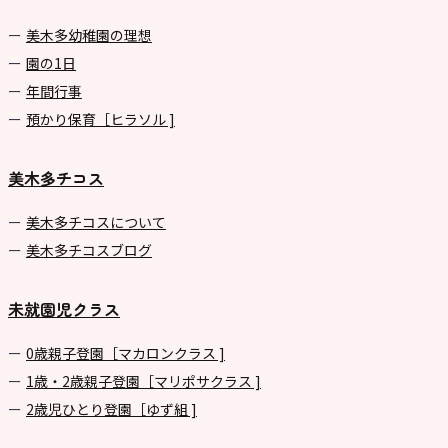
美⽊多幼稚園の理想
園の1⽇
年間⾏事
預かり保育［ヒラソル ]
美木多チコス
美⽊多チコスについて
美⽊多チコスブログ
未就園児クラス
0歳親子登園［マカロンクラス ]
1歳・2歳親子登園［マリポサクラス ]
2歳児ひとり登園［ゆず組 ]