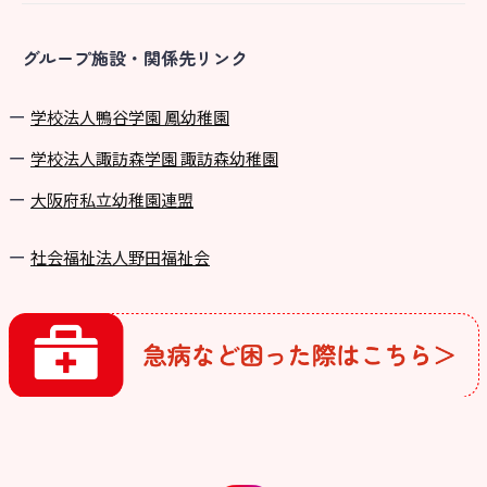
グループ施設・関係先リンク
学校法⼈鴨⾕学園 鳳幼稚園
学校法⼈諏訪森学園 諏訪森幼稚園
⼤阪府私⽴幼稚園連盟
社会福祉法人野田福祉会