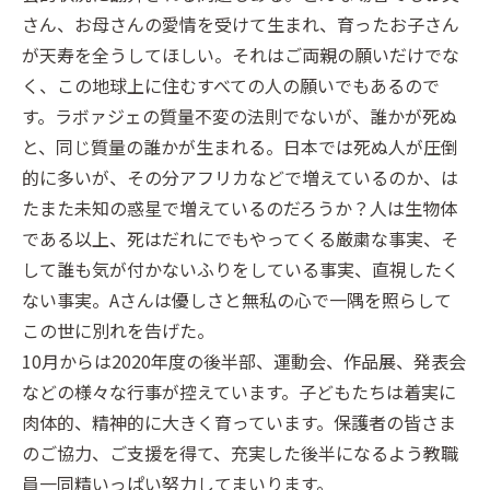
さん、お母さんの愛情を受けて生まれ、育ったお子さん
が天寿を全うしてほしい。それはご両親の願いだけでな
く、この地球上に住むすべての人の願いでもあるので
す。ラボァジェの質量不変の法則でないが、誰かが死ぬ
と、同じ質量の誰かが生まれる。日本では死ぬ人が圧倒
的に多いが、その分アフリカなどで増えているのか、は
たまた未知の惑星で増えているのだろうか？人は生物体
である以上、死はだれにでもやってくる厳粛な事実、そ
して誰も気が付かないふりをしている事実、直視したく
ない事実。Aさんは優しさと無私の心で一隅を照らして
この世に別れを告げた。
10月からは2020年度の後半部、運動会、作品展、発表会
などの様々な行事が控えています。子どもたちは着実に
肉体的、精神的に大きく育っています。保護者の皆さま
のご協力、ご支援を得て、充実した後半になるよう教職
員一同精いっぱい努力してまいります。