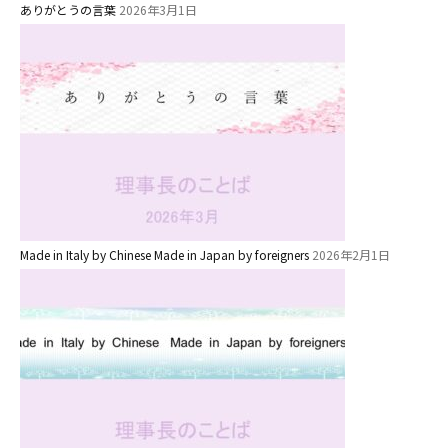
園のこと
ありがとうの言葉
2026年3月1日
園舎案内
安⼼・安全対策
給⾷
課外教室
理事長のことば
教育と保育
Made in Italy by Chinese Made in Japan by foreigners
2026年2月1日
美⽊多幼稚園の理想
園の1⽇
年間⾏事
預かり保育［ヒラソル ]
美⽊多チコス