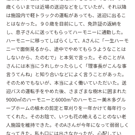
歳くらいまでは近場の送迎などをしていたが、それ以降
は施設内で軽トラックの運転があっても、送迎に出るこ
とはなかった。９０歳を目前にして、免許証の返納を
し、息子さんに送ってもらってハーモニーに通勤した。
ハーモニーに移ってしばらくして、Aさんに「一生ハーモ
ニーで面倒見るから、途中でやめてもらうようなことは
しないから、たのむで」と本気で言った。そのことがA
さんには本当にうれしかったらしく「理事長がこんな事
言うてんね」と知り合いなどによく言うことがあった。
そのためでもないが、本当によく働いていただいた。送
迎バスの運転手をやめた後、さまざまな樹木に囲まれた
9000㎡のハーモニーと6000m²のハーモニー美木多グル
ープホームの植木の剪定と草刈りを一年かけて毎年行っ
てくれた。そのお陰で、いつも花の絶えることのない老
人施設を維持できた。そのAさんが今年になって弱弱しく
なってきた。私も口には出さなかったが、心配してい