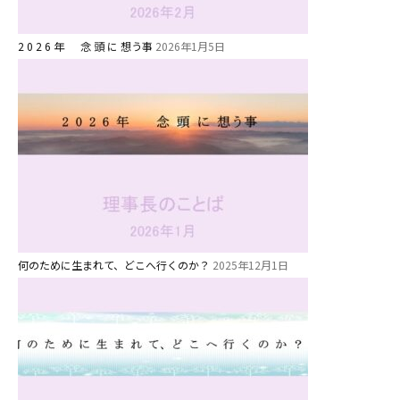
美⽊多チコスについて
2 0 2 6 年 念 頭 に 想う事
2026年1月5日
美⽊多チコスブログ
未就園児クラス
0歳親子登園［マカロンクラス ]
1歳・2歳親子登園［マリポサクラ
ス ]
2歳児ひとり登園［ゆず組 ]
何のために生まれて、どこへ行くのか？
2025年12月1日
グループ施設・
関係先リンク
学校法⼈鴨⾕学園 鳳幼稚園
学校法⼈諏訪森学園 諏訪森幼稚
園