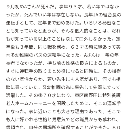
９月初めAさんが死んだ。享年９３才、若い年ではなか
ったが、死んでいい年は存在しない。長年JAの組合長の
運転手として、定年まで勤めあげた。いろいろ秘密なこ
とも知っていたと思うが、そんな個人的なことは、だれ
もが知っている以上のことは決して口外しなかった。定
年後も３年間、同じ職を務め、６３才の時に縁あって美
木多幼稚園のバスの運転手になった。Aさんは一番の年
長者でなかったが、持ち前の性格の良さによるものか、
すぐに運転手の取りまとめ役になると同時に、その損得
のない気性からか、若い先生にも人気があり、何でも相
談に乗っていた。又幼稚園の為に率先して先頭に立って
活躍した。その後７０才になり、東区南野田に特別養護
老人ホームハーモニーを開設したために、そこの運転手
になった。家に近いことも大きな理由であった。そこで
も人に好かれる性格と男意気でどの職員からも慕われ、
信頼され、自分の居場所を確保することができた。８０