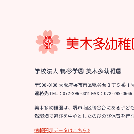
学校法人 鴨谷学園 美木多幼稚園
〒590-0138 ⼤阪府堺市南区鴨⾕台３丁５番１
連絡先TEL：072-296-0011 FAX：072-299-3666
美木多幼稚園は、堺市南区鴨谷台にある子ど
然環境で遊びを中心としたのびのび保育を行
情報開⽰データはこちら