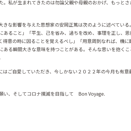
た。私が生まれてきたのは勿論父親や母親のおかげ、もっとさ
大きな影響を与えた思想家の安岡正篤は次のように述べている
にあること」「平生、己を省み、過ちを改め、事理を正し、恩
く得意の時に因ることを覚えるべし」「用意周到なれば、機に
にある瞬間大きな意味を持つことがある。そんな思いを抱くこ
。
にはご自愛していただき、今しかない２０２２年の今月も有意
、そしてコロナ撲滅を目指して Bon Voyage.