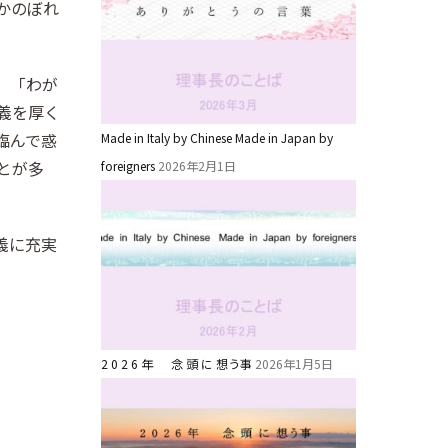
かのぼれ
。「わが
義を厚く
臨んで惑
Made in Italy by Chinese Made in Japan by
とが多
foreigners
2026年2月1日
義に充実
2 0 2 6 年 念 頭 に 想う事
2026年1月5日