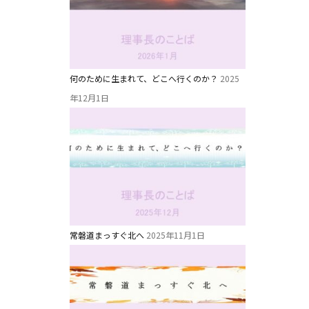
教職員募集
未就園児クラス
何のために生まれて、どこへ行くのか？
2025
0歳親子登園［マカロンクラス ]
年12月1日
1歳・2歳親子登園［マリポサクラス ]
2歳児ひとり登園［ゆず組 ]
常磐道まっすぐ北へ
2025年11月1日