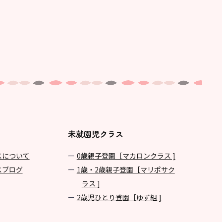
未就園児クラス
スについて
0歳親子登園［マカロンクラス ]
スブログ
1歳・2歳親子登園［マリポサク
ラス ]
2歳児ひとり登園［ゆず組 ]