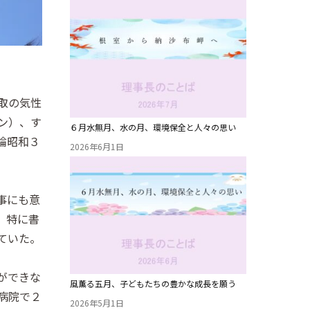
取の気性
ン）、す
６月水無月、水の月、環境保全と人々の思い
論昭和３
2026年6月1日
事にも意
、特に書
ていた。
ができな
風薫る五月、子どもたちの豊かな成長を願う
病院で２
2026年5月1日