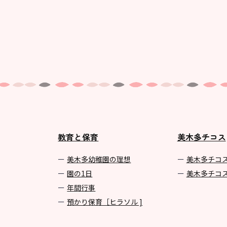
教育と保育
美木多チコス
美⽊多幼稚園の理想
美⽊多チコ
園の1⽇
美⽊多チコ
年間⾏事
預かり保育［ヒラソル ]