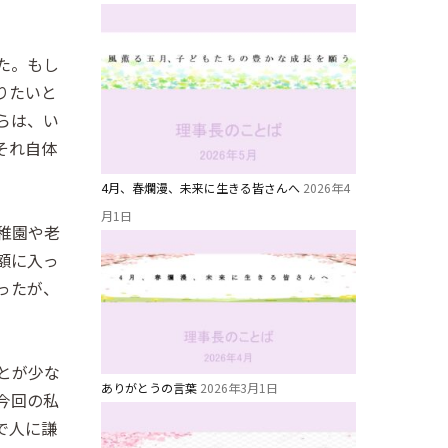
た。もし
りたいと
らは、い
それ自体
4月、春爛漫、未来に生きる皆さんへ
2026年4
月1日
稚園や老
額に入っ
ったが、
とが少な
ありがとうの言葉
2026年3月1日
今回の私
で人に謙