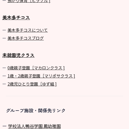
預かり保育［ヒラソル ]
美木多チコス
美⽊多チコスについて
美⽊多チコスブログ
未就園児クラス
0歳親子登園［マカロンクラス ]
1歳・2歳親子登園［マリポサクラス ]
2歳児ひとり登園［ゆず組 ]
グループ施設・関係先リンク
学校法⼈鴨⾕学園 鳳幼稚園