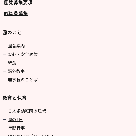
園児募集要項
教職員募集
園のこと
園舎案内
安心・安全対策
給食
課外教室
理事長のことば
教育と保育
美⽊多幼稚園の理想
園の1⽇
年間⾏事