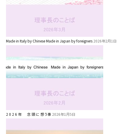
美⽊多チコスブログ
未就園児クラス
0歳親子登園［マカロンクラス ]
1歳・2歳親子登園［マリポサクラ
Made in Italy by Chinese Made in Japan by foreigners
2026年2月1日
ス ]
2歳児ひとり登園［ゆず組 ]
グループ施設・
関係先リンク
学校法⼈鴨⾕学園 鳳幼稚園
学校法⼈諏訪森学園 諏訪森幼稚
園
2 0 2 6 年 念 頭 に 想う事
2026年1月5日
⼤阪府私⽴幼稚園連盟
社会福祉法人野田福祉会