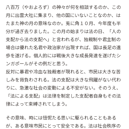
八百万（やおよろず）の神々が何を相談するのか、この
月に出雲大社に集まり、他の国にいないことなのか、は
たまた神の月の意味なのか。兎に角１０月、今年度も半
分が過ぎ去りました。この月の始まりは法の日、「人の
支配から法の支配へ」と言われるが、独裁制や君主制の
場合は優れた名君や政治家が出現すれば、国は長足の進
歩を遂げる。個人的には戦後大きな成長発達を遂げたシ
ンガポールがその例だと思う。
反対に暴君や冷血な独裁者が現れると、市民は大きな苦
しみを背負わされる。法の支配は大きな飛躍がない代わ
りに、急激な社会の変動による不安がない。そのうえ、
「法による支配」は法律を制定した支配者自身もその法
律によって束縛されてしまう。
その意味、時には忸怩たる思いに駆られることもある
が、ある意味市民にとって安全である。法は社会秩序の