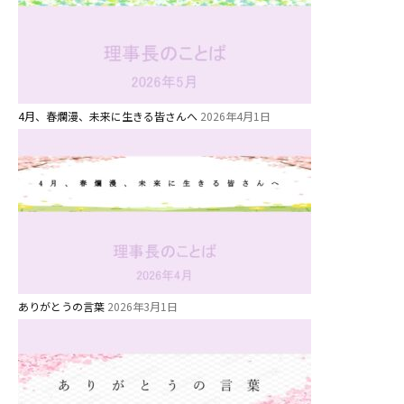
安⼼・安全対策
給⾷
課外教室
理事長のことば
4月、春爛漫、未来に生きる皆さんへ
2026年4月1日
教育と保育
美⽊多幼稚園の理想
園の1⽇
年間⾏事
預かり保育［ヒラソル ]
ありがとうの言葉
2026年3月1日
美⽊多チコス
美⽊多チコスについて