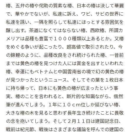
椿、五弁の椿や侘助の質素な椿、日本の椿は決して華麗
で、華やかでないが、私達に訴え、ワビ、サビの世界に
私達を誘い、一隅を照らして私達にほっとする雰囲気を
醸し出す。茶道になくてはならない椿、西欧椿、所謂カ
メリアは品種も豊富で１０００種類以上あるとか。又椿
をめぐる争いが起こったり、超高値で取引されたり、今
の錦鯉のように、品種改良をされ続けられた椿、一昔前
までは黄色の椿を見つけた人には賞金を出すといわれた
椿、幸運にもベトナムと中国雲南省の境で幻の黄色の椿
が見つかったというニュース、そしてその葉を１枚日本
に持ち帰って、日本にも黄色の椿が広まったという事
実、椿のことを言われると、断片的な知識ながら、俄然
筆が進んでしまう。１年に１０ｃｍ位しか延びない椿、
大きな椿の木を見ると思わず長年生き続けたことに畏敬
の念を抱いてしまう。そして２月１１日は建国記念日、
戦前は紀元節、戦後はさまざまな議論を呼んでの建国の