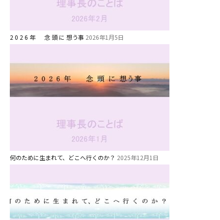
美⽊多チコス
美⽊多チコスについて
美⽊多チコスブログ
2 0 2 6 年 念 頭 に 想う事
2026年1月5日
未就園児クラス
0歳親子登園［マカロンクラス ]
1歳・2歳親子登園［マリポサクラ
ス ]
2歳児ひとり登園［ゆず組 ]
グループ施設・
何のために生まれて、どこへ行くのか？
2025年12月1日
関係先リンク
学校法⼈鴨⾕学園 鳳幼稚園
学校法⼈諏訪森学園 諏訪森幼稚
園