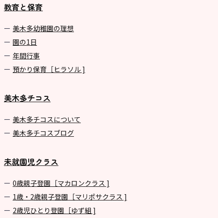
教育と保育
美⽊多幼稚園の理想
園の1⽇
年間⾏事
預かり保育［ヒラソル ]
美木多チコス
美⽊多チコスについて
美⽊多チコスブログ
未就園児クラス
0歳親子登園［マカロンクラス ]
1歳・2歳親子登園［マリポサクラス ]
2歳児ひとり登園［ゆず組 ]