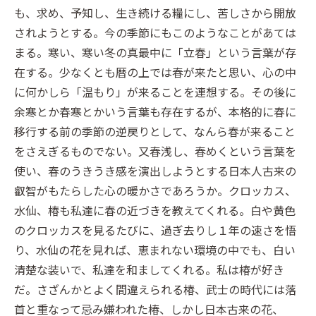
も、求め、予知し、生き続ける糧にし、苦しさから開放
されようとする。今の季節にもこのようなことがあては
まる。寒い、寒い冬の真最中に「立春」という言葉が存
在する。少なくとも暦の上では春が来たと思い、心の中
に何かしら「温もり」が来ることを連想する。その後に
余寒とか春寒とかいう言葉も存在するが、本格的に春に
移行する前の季節の逆戻りとして、なんら春が来ること
をさえぎるものでない。又春浅し、春めくという言葉を
使い、春のうきうき感を演出しようとする日本人古来の
叡智がもたらした心の暖かさであろうか。クロッカス、
水仙、椿も私達に春の近づきを教えてくれる。白や黄色
のクロッカスを見るたびに、過ぎ去りし１年の速さを悟
り、水仙の花を見れば、恵まれない環境の中でも、白い
清楚な装いで、私達を和ましてくれる。私は椿が好き
だ。さざんかとよく間違えられる椿、武士の時代には落
首と重なって忌み嫌われた椿、しかし日本古来の花、