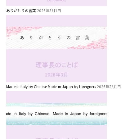
園のこと
ありがとうの言葉
2026年3月1日
園舎案内
安⼼・安全対策
給⾷
課外教室
理事長のことば
教育と保育
Made in Italy by Chinese Made in Japan by foreigners
2026年2月1日
美⽊多幼稚園の理想
園の1⽇
年間⾏事
預かり保育［ヒラソル ]