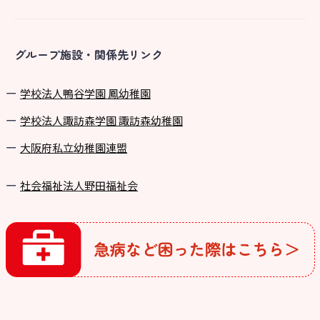
グループ施設・関係先リンク
学校法⼈鴨⾕学園 鳳幼稚園
学校法⼈諏訪森学園 諏訪森幼稚園
⼤阪府私⽴幼稚園連盟
社会福祉法人野田福祉会