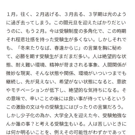
１月，往く、２月逃げる、３月去る、３学期は光のよう
に過ぎ去ってしまう。この間元旦を迎えたばかりだとい
うのに、もう２月。今は受験制度の多角化で、この時期
それ程悲壮感を持った受験生が多くない。しかしそれで
も、「冬来たりなば、春遠からじ」の言葉を胸に秘め
て、必勝を期す受験生がまだまだ多い。人は絶望的な状
態、耐え難い環境、精神が苛まされる事象、人間関係が
微妙な現実、そんな状態や関係、環境がいついつまでも
継続し、先が見えない、希望がない状態になると、意欲
やモチベーションが低下し、絶望的な気持ちになる。そ
の意味で、辛いことの後には良い事が待っているという
この激励の文は今の受験生にはぴったりの言葉だろう。
しかし少子化の為か、大学全入を迎えた今、受験勉強な
んか誰の事？と考える受験生もいる。人は苦しいときに
は何か明るいことを、例えその可能性がわずかであって