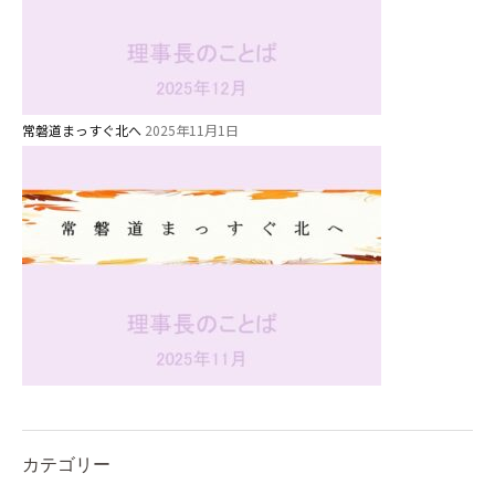
⼤阪府私⽴幼稚園連盟
社会福祉法人野田福祉会
常磐道まっすぐ北へ
2025年11月1日
カテゴリー