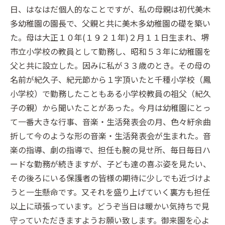
日、はなはだ個人的なことですが、私の母親は初代美木
多幼稚園の園長で、父親と共に美木多幼稚園の礎を築い
た。母は大正１０年(１９２１年)２月１１日生まれ、堺
市立小学校の教員として勤務し、昭和５３年に幼稚園を
父と共に設立した。因みに私が３３歳のとき。その母の
名前が紀久子、紀元節から１字頂いたと千種小学校（鳳
小学校）で勤務したこともある小学校教員の祖父（紀久
子の親）から聞いたことがあった。今月は幼稚園にとっ
て一番大きな行事、音楽・生活発表会の月、色々紆余曲
折して今のような形の音楽・生活発表会が生まれた。音
楽の指導、劇の指導で、担任も腕の見せ所、毎日毎日ハ
ードな勤務が続きますが、子ども達の喜ぶ姿を見たい、
その後ろにいる保護者の皆様の期待に少しでも近づけよ
うと一生懸命です。又それを盛り上げていく裏方も担任
以上に頑張っています。どうぞ当日は暖かい気持ちで見
守っていただきますようお願い致します。御来園を心よ