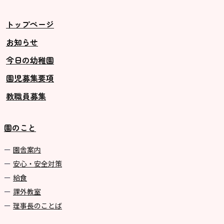
ス ]
2歳児ひとり登園［ゆず組 ]
トップページ
お知らせ
グループ施設・
今日の幼稚園
関係先リンク
園児募集要項
学校法⼈鴨⾕学園 鳳幼稚園
教職員募集
学校法⼈諏訪森学園 諏訪森幼稚
園
園のこと
⼤阪府私⽴幼稚園連盟
社会福祉法人野田福祉会
園舎案内
安心・安全対策
給食
課外教室
理事長のことば