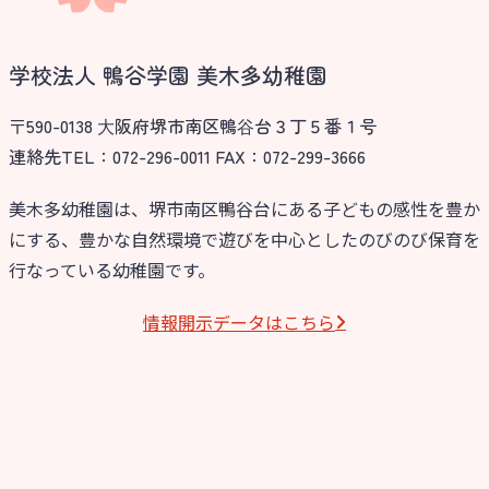
お知らせ
学校法人 鴨谷学園 美木多幼稚園
今日の幼稚園
〒590-0138 ⼤阪府堺市南区鴨⾕台３丁５番１号
園児募集要項
連絡先TEL：072-296-0011 FAX：072-299-3666
教職員募集
美木多幼稚園は、堺市南区鴨谷台にある子どもの感性を豊か
にする、豊かな自然環境で遊びを中心としたのびのび保育を
園のこと
行なっている幼稚園です。
園舎案内
情報開⽰データはこちら
安⼼・安全対策
給⾷
課外教室
理事長のことば