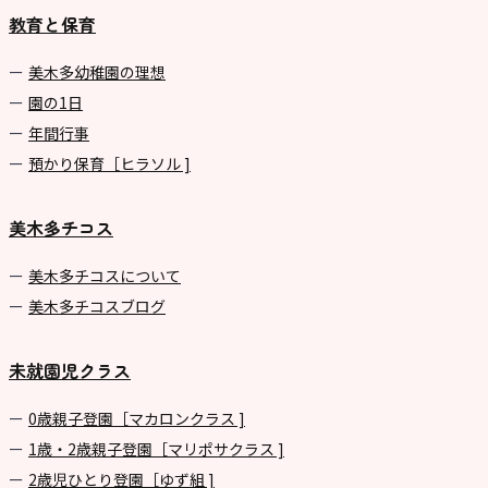
教育と保育
美⽊多幼稚園の理想
園の1⽇
年間⾏事
預かり保育［ヒラソル ]
美木多チコス
美⽊多チコスについて
美⽊多チコスブログ
未就園児クラス
0歳親子登園［マカロンクラス ]
1歳・2歳親子登園［マリポサクラス ]
2歳児ひとり登園［ゆず組 ]