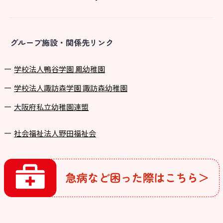
グループ施設・関係先リンク
学校法⼈鴨⾕学園 鳳幼稚園
学校法⼈諏訪森学園 諏訪森幼稚園
⼤阪府私⽴幼稚園連盟
社会福祉法人野田福祉会