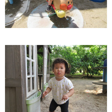
園の1⽇
年間⾏事
預かり保育［ヒラソル ]
美⽊多チコス
美⽊多チコスについて
美⽊多チコスブログ
未就園児クラス
0歳親子登園［マカロンクラス ]
1歳・2歳親子登園［マリポサクラ
ス ]
2歳児ひとり登園［ゆず組 ]