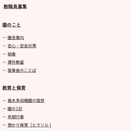
教職員募集
園のこと
園舎案内
安心・安全対策
給食
課外教室
理事長のことば
教育と保育
美⽊多幼稚園の理想
園の1⽇
年間⾏事
預かり保育［ヒラソル ]