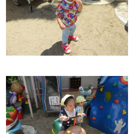
園児募集要項
教職員募集
園のこと
園舎案内
安⼼・安全対策
給⾷
課外教室
理事長のことば
教育と保育
美⽊多幼稚園の理想