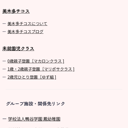
美木多チコス
美⽊多チコスについて
美⽊多チコスブログ
未就園児クラス
0歳親子登園［マカロンクラス ]
1歳・2歳親子登園［マリポサクラス ]
2歳児ひとり登園［ゆず組 ]
グループ施設・関係先リンク
学校法⼈鴨⾕学園 鳳幼稚園