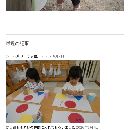
グループ施設・
関係先リンク
学校法⼈鴨⾕学園 鳳幼稚園
学校法⼈諏訪森学園 諏訪森幼稚
園
最近の記事
⼤阪府私⽴幼稚園連盟
シール貼り（そら組）
2026年8月7日
社会福祉法人野田福祉会
ほし組も水遊びの仲間に入れてもらいました
2026年8月7日