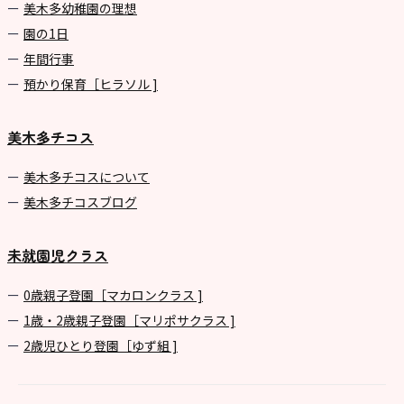
美⽊多幼稚園の理想
園の1⽇
年間⾏事
預かり保育［ヒラソル ]
美木多チコス
美⽊多チコスについて
美⽊多チコスブログ
未就園児クラス
0歳親子登園［マカロンクラス ]
1歳・2歳親子登園［マリポサクラス ]
2歳児ひとり登園［ゆず組 ]