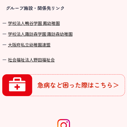
グループ施設・関係先リンク
学校法⼈鴨⾕学園 鳳幼稚園
学校法⼈諏訪森学園 諏訪森幼稚園
⼤阪府私⽴幼稚園連盟
社会福祉法人野田福祉会