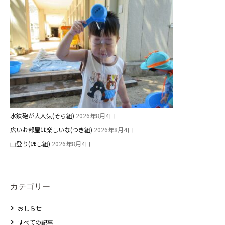
園舎案内
安⼼・安全対策
給⾷
課外教室
理事長のことば
教育と保育
水鉄砲が大人気(そら組)
2026年8月4日
広いお部屋は楽しいな(つき組)
2026年8月4日
美⽊多幼稚園の理想
山登り(ほし組)
2026年8月4日
園の1⽇
年間⾏事
預かり保育［ヒラソル ]
カテゴリー
おしらせ
美⽊多チコス
すべての記事