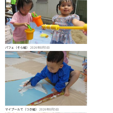
パフェ（そら組）
2026年8月5日
お知らせ
今日の幼稚園
園児募集要項
教職員募集
マイプールで（つき組）
2026年8月5日
園のこと