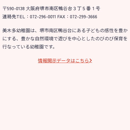
〒590-0138 ⼤阪府堺市南区鴨⾕台３丁５番１号
今日の幼稚園
連絡先TEL：072-296-0011 FAX：072-299-3666
園児募集要項
美木多幼稚園は、堺市南区鴨谷台にある子どもの感性を豊か
にする、豊かな自然環境で遊びを中心としたのびのび保育を
教職員募集
行なっている幼稚園です。
園のこと
情報開⽰データはこちら
園舎案内
安⼼・安全対策
給⾷
課外教室
理事長のことば
教育と保育