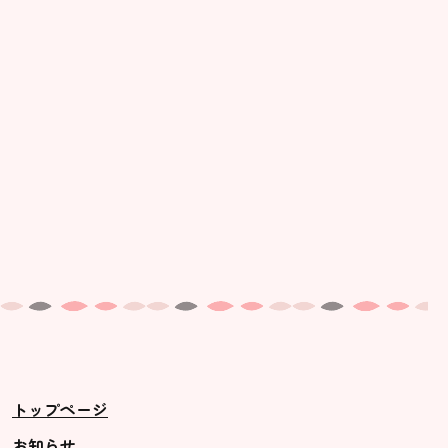
美⽊多幼稚園の理想
園の1⽇
年間⾏事
預かり保育［ヒラソル ]
美⽊多チコス
美⽊多チコスについて
美⽊多チコスブログ
未就園児クラス
0歳親子登園［マカロンクラス ]
1歳・2歳親子登園［マリポサクラ
トップページ
ス ]
2歳児ひとり登園［ゆず組 ]
お知らせ