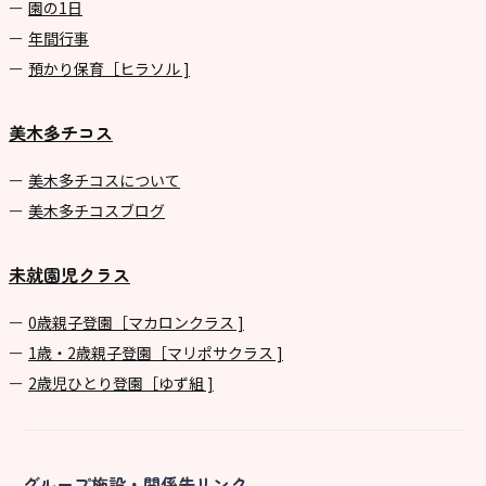
園の1⽇
年間⾏事
預かり保育［ヒラソル ]
美木多チコス
美⽊多チコスについて
美⽊多チコスブログ
未就園児クラス
0歳親子登園［マカロンクラス ]
1歳・2歳親子登園［マリポサクラス ]
2歳児ひとり登園［ゆず組 ]
グループ施設・関係先リンク