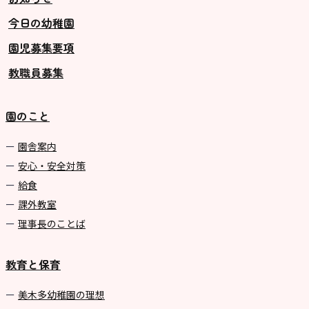
今日の幼稚園
グループ施設・
園児募集要項
関係先リンク
教職員募集
学校法⼈鴨⾕学園 鳳幼稚園
学校法⼈諏訪森学園 諏訪森幼稚
園のこと
園
⼤阪府私⽴幼稚園連盟
園舎案内
安心・安全対策
社会福祉法人野田福祉会
給食
課外教室
理事長のことば
教育と保育
美⽊多幼稚園の理想