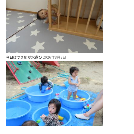
教職員募集
園のこと
園舎案内
安⼼・安全対策
給⾷
課外教室
今日はつき組が水遊び
2026年8月3日
理事長のことば
教育と保育
美⽊多幼稚園の理想
園の1⽇
年間⾏事
預かり保育［ヒラソル ]