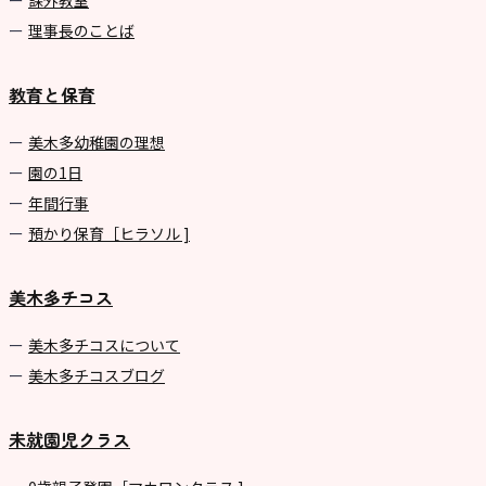
課外教室
理事長のことば
教育と保育
美⽊多幼稚園の理想
園の1⽇
年間⾏事
預かり保育［ヒラソル ]
美木多チコス
美⽊多チコスについて
美⽊多チコスブログ
未就園児クラス