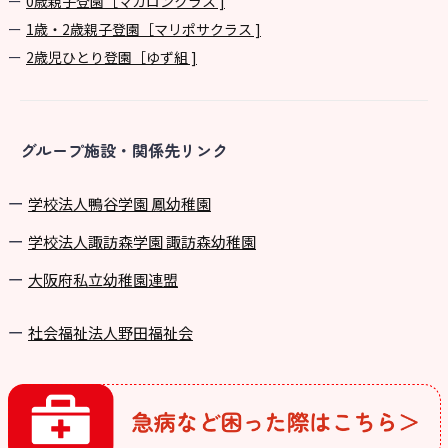
0歳親子登園［マカロンクラス ]
1歳・2歳親子登園［マリポサクラス ]
2歳児ひとり登園［ゆず組 ]
グループ施設・関係先リンク
学校法⼈鴨⾕学園 鳳幼稚園
学校法⼈諏訪森学園 諏訪森幼稚園
⼤阪府私⽴幼稚園連盟
社会福祉法人野田福祉会