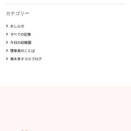
美⽊多チコス
カテゴリー
美⽊多チコスについて
おしらせ
美⽊多チコスブログ
すべての記事
今日の幼稚園
未就園児クラス
理事長のことば
美木多チコスブログ
0歳親子登園［マカロンクラス ]
1歳・2歳親子登園［マリポサクラ
ス ]
2歳児ひとり登園［ゆず組 ]
グループ施設・
関係先リンク
学校法⼈鴨⾕学園 鳳幼稚園