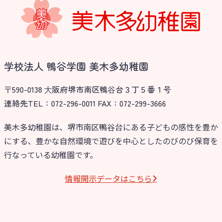
学校法⼈諏訪森学園 諏訪森幼稚
園
⼤阪府私⽴幼稚園連盟
社会福祉法人野田福祉会
学校法人 鴨谷学園 美木多幼稚園
〒590-0138 ⼤阪府堺市南区鴨⾕台３丁５番１号
連絡先TEL：072-296-0011 FAX：072-299-3666
美木多幼稚園は、堺市南区鴨谷台にある子どもの感性を豊か
にする、豊かな自然環境で遊びを中心としたのびのび保育を
行なっている幼稚園です。
情報開⽰データはこちら