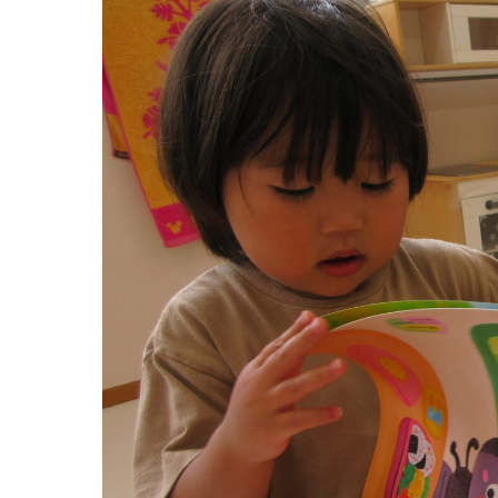
グループ施設・
関係先リンク
学校法⼈鴨⾕学園 鳳幼稚園
学校法⼈諏訪森学園 諏訪森幼稚園
⼤阪府私⽴幼稚園連盟
社会福祉法人野田福祉会