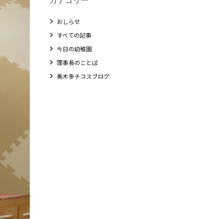
おしらせ
すべての記事
今日の幼稚園
理事長のことば
美木多チコスブログ
教職員募集
未就園児クラス
0歳親子登園［マカロンクラス ]
1歳・2歳親子登園［マリポサクラス ]
2歳児ひとり登園［ゆず組 ]