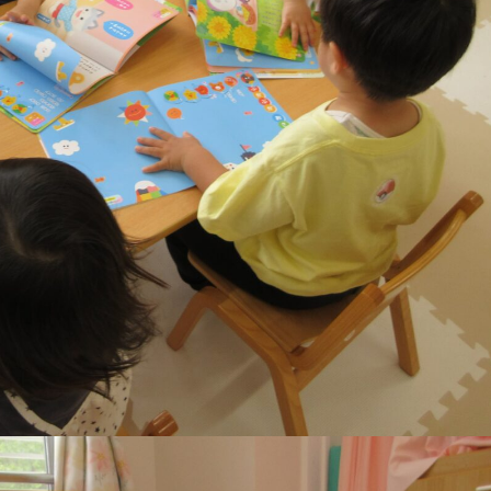
稚園
園児募集要項
育
美⽊多チコス
の理想
美⽊多チコスについて
美⽊多チコスブログ
ラソル ]