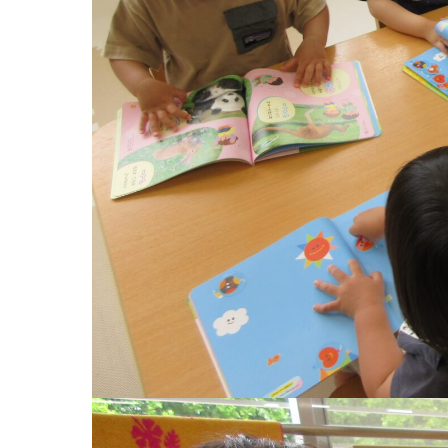
お知らせ
今日の幼
園のこと
教育と保
園舎案内
美⽊多幼稚園
安⼼・安全対策
園の1⽇
給⾷
年間⾏事
課外教室
預かり保育［ヒ
理事長のことば