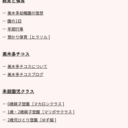
教育と保育
美⽊多幼稚園の理想
園の1⽇
年間⾏事
預かり保育［ヒラソル ]
美木多チコス
美⽊多チコスについて
美⽊多チコスブログ
未就園児クラス
0歳親子登園［マカロンクラス ]
1歳・2歳親子登園［マリポサクラス ]
2歳児ひとり登園［ゆず組 ]