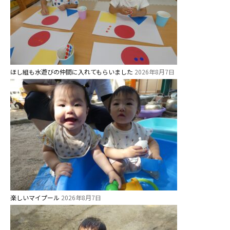
⼤阪府私⽴幼稚園連盟
社会福祉法人野田福祉会
ほし組も水遊びの仲間に入れてもらいました
2026年8月7日
楽しいマイプール
2026年8月7日