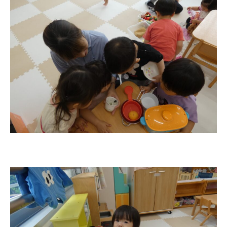
園のこと
園舎案内
安⼼・安全対策
給⾷
課外教室
理事長のことば
教育と保育
美⽊多幼稚園の理想
園の1⽇
年間⾏事
預かり保育［ヒラソル ]
美⽊多チコス