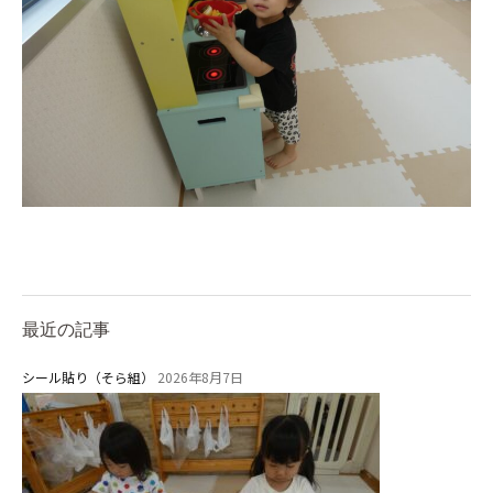
美⽊多チコスについて
美⽊多チコスブログ
未就園児クラス
0歳親子登園［マカロンクラス ]
1歳・2歳親子登園［マリポサクラ
ス ]
2歳児ひとり登園［ゆず組 ]
最近の記事
グループ施設・
関係先リンク
シール貼り（そら組）
2026年8月7日
学校法⼈鴨⾕学園 鳳幼稚園
学校法⼈諏訪森学園 諏訪森幼稚
園