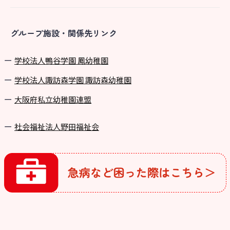
グループ施設・関係先リンク
学校法⼈鴨⾕学園 鳳幼稚園
学校法⼈諏訪森学園 諏訪森幼稚園
⼤阪府私⽴幼稚園連盟
社会福祉法人野田福祉会