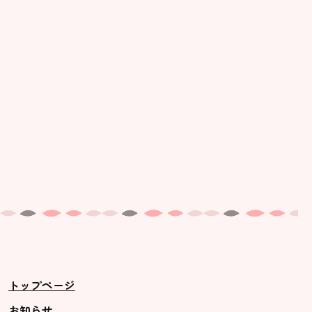
美⽊多幼稚園の理想
園の1⽇
年間⾏事
預かり保育［ヒラソル ]
美⽊多チコス
美⽊多チコスについて
美⽊多チコスブログ
未就園児クラス
0歳親子登園［マカロンクラス ]
1歳・2歳親子登園［マリポサクラ
トップページ
ス ]
2歳児ひとり登園［ゆず組 ]
お知らせ