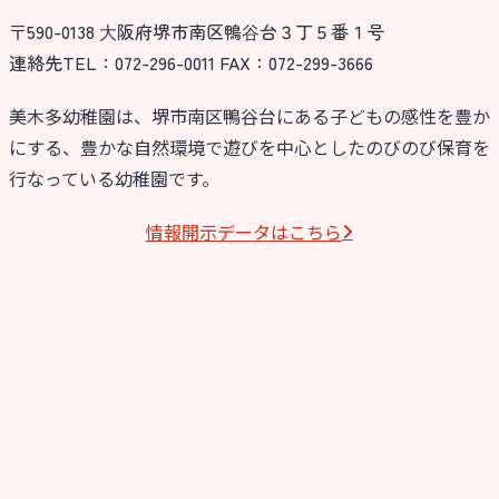
〒590-0138 ⼤阪府堺市南区鴨⾕台３丁５番１号
今日の幼稚園
連絡先TEL：072-296-0011 FAX：072-299-3666
園児募集要項
美木多幼稚園は、堺市南区鴨谷台にある子どもの感性を豊か
にする、豊かな自然環境で遊びを中心としたのびのび保育を
教職員募集
行なっている幼稚園です。
園のこと
情報開⽰データはこちら
園舎案内
安⼼・安全対策
給⾷
課外教室
理事長のことば
教育と保育