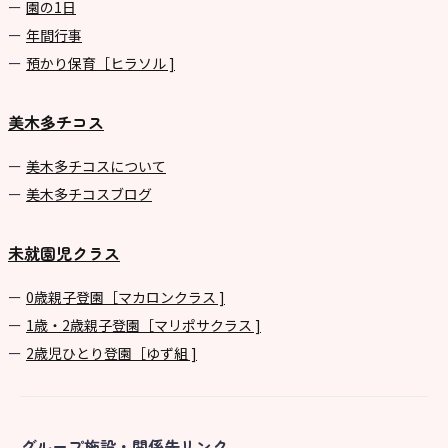
園の1⽇
年間⾏事
預かり保育［ヒラソル ]
美木多チコス
美⽊多チコスについて
美⽊多チコスブログ
未就園児クラス
0歳親子登園［マカロンクラス ]
1歳・2歳親子登園［マリポサクラス ]
2歳児ひとり登園［ゆず組 ]
グループ施設・関係先リンク