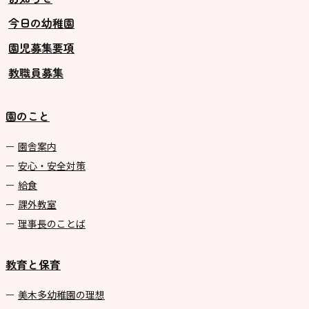
今日の幼稚園
グループ施設・
園児募集要項
関係先リンク
教職員募集
学校法⼈鴨⾕学園 鳳幼稚園
学校法⼈諏訪森学園 諏訪森幼稚
園のこと
園
⼤阪府私⽴幼稚園連盟
園舎案内
安心・安全対策
社会福祉法人野田福祉会
給食
課外教室
理事長のことば
教育と保育
美⽊多幼稚園の理想