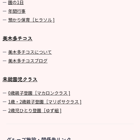
園の1⽇
年間⾏事
預かり保育［ヒラソル ]
美木多チコス
美⽊多チコスについて
美⽊多チコスブログ
未就園児クラス
0歳親子登園［マカロンクラス ]
1歳・2歳親子登園［マリポサクラス ]
2歳児ひとり登園［ゆず組 ]
グループ施設・関係先リンク