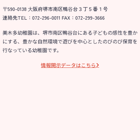
〒590-0138 ⼤阪府堺市南区鴨⾕台３丁５番１号
今日の幼稚園
連絡先TEL：072-296-0011 FAX：072-299-3666
園児募集要項
美木多幼稚園は、堺市南区鴨谷台にある子どもの感性を豊か
にする、豊かな自然環境で遊びを中心としたのびのび保育を
教職員募集
行なっている幼稚園です。
園のこと
情報開⽰データはこちら
園舎案内
安⼼・安全対策
給⾷
課外教室
理事長のことば
教育と保育