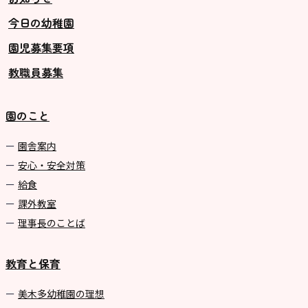
今日の幼稚園
グループ施設・
園児募集要項
関係先リンク
教職員募集
学校法⼈鴨⾕学園 鳳幼稚園
学校法⼈諏訪森学園 諏訪森幼稚
園のこと
園
⼤阪府私⽴幼稚園連盟
園舎案内
安心・安全対策
社会福祉法人野田福祉会
給食
課外教室
理事長のことば
教育と保育
美⽊多幼稚園の理想