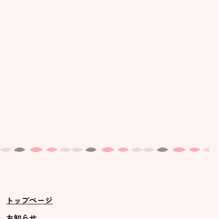
美⽊多幼稚園の理想
園の1⽇
年間⾏事
預かり保育［ヒラソル ]
美⽊多チコス
美⽊多チコスについて
美⽊多チコスブログ
未就園児クラス
0歳親子登園［マカロンクラス ]
1歳・2歳親子登園［マリポサクラ
トップページ
ス ]
2歳児ひとり登園［ゆず組 ]
お知らせ