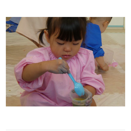
教職員募集
園のこと
園舎案内
安⼼・安全対策
給⾷
課外教室
理事長のことば
教育と保育
美⽊多幼稚園の理想
園の1⽇
年間⾏事