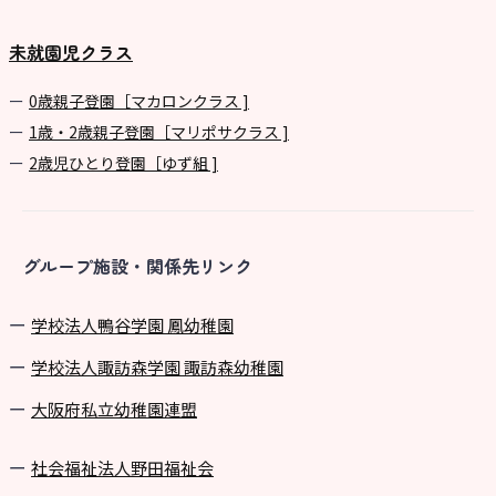
未就園児クラス
0歳親子登園［マカロンクラス ]
1歳・2歳親子登園［マリポサクラス ]
2歳児ひとり登園［ゆず組 ]
グループ施設・関係先リンク
学校法⼈鴨⾕学園 鳳幼稚園
学校法⼈諏訪森学園 諏訪森幼稚園
⼤阪府私⽴幼稚園連盟
社会福祉法人野田福祉会