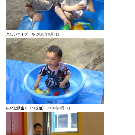
学校法⼈鴨⾕学園 鳳幼稚園
学校法⼈諏訪森学園 諏訪森幼稚
園
⼤阪府私⽴幼稚園連盟
楽しいマイプール
2026年8月7日
社会福祉法人野田福祉会
広い遊戯室で（つき組）
2026年8月6日