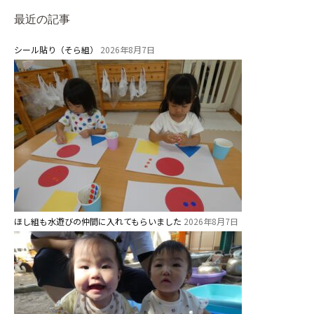
預かり保育［ヒラソル ]
最近の記事
シール貼り（そら組）
2026年8月7日
美⽊多チコス
美⽊多チコスについて
美⽊多チコスブログ
未就園児クラス
0歳親子登園［マカロンクラス ]
1歳・2歳親子登園［マリポサクラ
ス ]
ほし組も水遊びの仲間に入れてもらいました
2026年8月7日
2歳児ひとり登園［ゆず組 ]
グループ施設・
関係先リンク