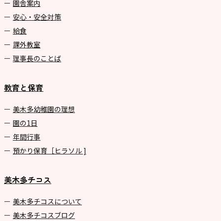
園舎案内
安心・安全対策
給食
課外教室
理事長のことば
教育と保育
美⽊多幼稚園の理想
園の1⽇
年間⾏事
預かり保育［ヒラソル ]
美木多チコス
美⽊多チコスについて
美⽊多チコスブログ