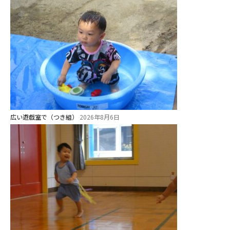
美⽊多チコス
美⽊多チコスについて
美⽊多チコスブログ
未就園児クラス
0歳親子登園［マカロンクラス ]
1歳・2歳親子登園［マリポサクラ
広い遊戯室で（つき組）
2026年8月6日
ス ]
2歳児ひとり登園［ゆず組 ]
グループ施設・
関係先リンク
学校法⼈鴨⾕学園 鳳幼稚園
学校法⼈諏訪森学園 諏訪森幼稚