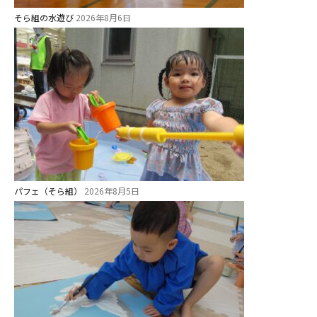
園
そら組の水遊び
2026年8月6日
⼤阪府私⽴幼稚園連盟
社会福祉法人野田福祉会
パフェ（そら組）
2026年8月5日