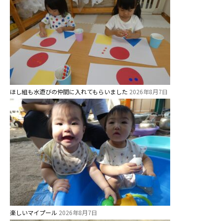
園のこと
園舎案内
安⼼・安全対策
給⾷
課外教室
ほし組も水遊びの仲間に入れてもらいました
2026年8月7日
理事長のことば
教育と保育
美⽊多幼稚園の理想
園の1⽇
年間⾏事
預かり保育［ヒラソル ]
楽しいマイプール
2026年8月7日