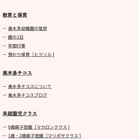
教育と保育
美⽊多幼稚園の理想
園の1⽇
年間⾏事
預かり保育［ヒラソル ]
美木多チコス
美⽊多チコスについて
美⽊多チコスブログ
未就園児クラス
0歳親子登園［マカロンクラス ]
1歳・2歳親子登園［マリポサクラス ]