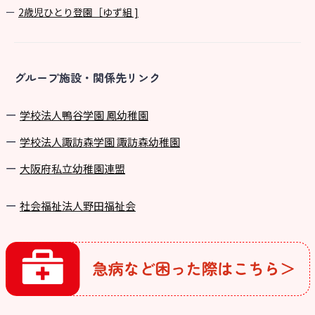
2歳児ひとり登園［ゆず組 ]
グループ施設・関係先リンク
学校法⼈鴨⾕学園 鳳幼稚園
学校法⼈諏訪森学園 諏訪森幼稚園
⼤阪府私⽴幼稚園連盟
社会福祉法人野田福祉会