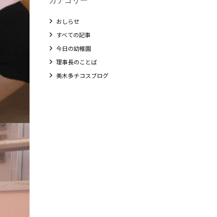
おしらせ
すべての記事
今日の幼稚園
理事長のことば
美木多チコスブログ
教職員募集
未就園児クラス
0歳親子登園［マカロンクラス ]
1歳・2歳親子登園［マリポサクラス ]
2歳児ひとり登園［ゆず組 ]