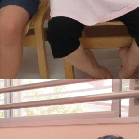
稚園
園児募集要項
育
美⽊多チコス
の理想
美⽊多チコスについて
美⽊多チコスブログ
ラソル ]