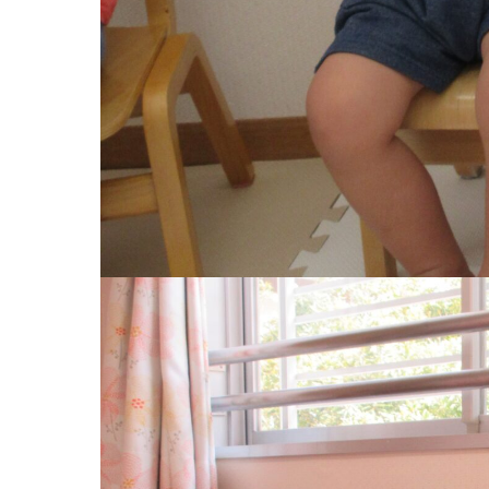
お知らせ
今日の幼
園のこと
教育と保
園舎案内
美⽊多幼稚園
安⼼・安全対策
園の1⽇
給⾷
年間⾏事
課外教室
預かり保育［ヒ
理事長のことば