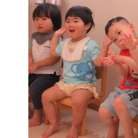
グループ施設・
関係先リンク
学校法⼈鴨⾕学園 鳳幼稚園
学校法⼈諏訪森学園 諏訪森幼稚園
⼤阪府私⽴幼稚園連盟
社会福祉法人野田福祉会