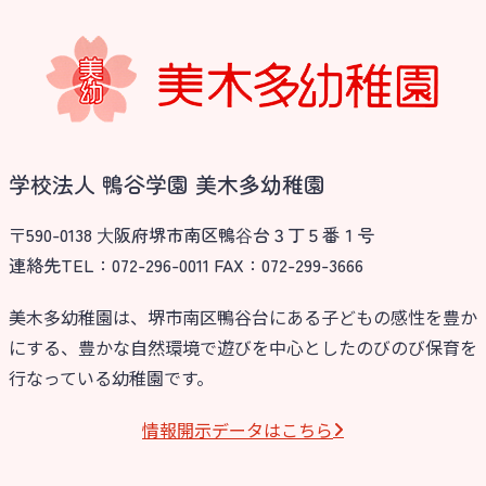
学校法⼈諏訪森学園 諏訪森幼稚
園
⼤阪府私⽴幼稚園連盟
社会福祉法人野田福祉会
学校法人 鴨谷学園 美木多幼稚園
〒590-0138 ⼤阪府堺市南区鴨⾕台３丁５番１号
連絡先TEL：072-296-0011 FAX：072-299-3666
美木多幼稚園は、堺市南区鴨谷台にある子どもの感性を豊か
にする、豊かな自然環境で遊びを中心としたのびのび保育を
行なっている幼稚園です。
情報開⽰データはこちら