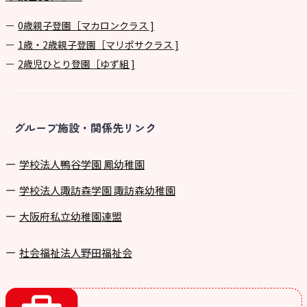
0歳親子登園［マカロンクラス ]
1歳・2歳親子登園［マリポサクラス ]
2歳児ひとり登園［ゆず組 ]
グループ施設・関係先リンク
学校法⼈鴨⾕学園 鳳幼稚園
学校法⼈諏訪森学園 諏訪森幼稚園
⼤阪府私⽴幼稚園連盟
社会福祉法人野田福祉会