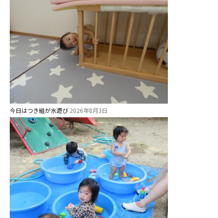
教職員募集
園のこと
園舎案内
安⼼・安全対策
給⾷
課外教室
今日はつき組が水遊び
2026年8月3日
理事長のことば
教育と保育
美⽊多幼稚園の理想
園の1⽇
年間⾏事
預かり保育［ヒラソル ]