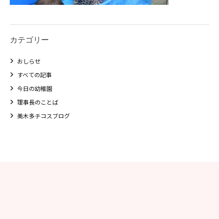
美⽊多チコス
カテゴリー
美⽊多チコスについて
おしらせ
美⽊多チコスブログ
すべての記事
今日の幼稚園
未就園児クラス
理事長のことば
0歳親子登園［マカロンクラス ]
美木多チコスブログ
1歳・2歳親子登園［マリポサクラ
ス ]
2歳児ひとり登園［ゆず組 ]
グループ施設・
関係先リンク
学校法⼈鴨⾕学園 鳳幼稚園