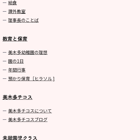
給食
課外教室
理事長のことば
教育と保育
美⽊多幼稚園の理想
園の1⽇
年間⾏事
預かり保育［ヒラソル ]
美木多チコス
美⽊多チコスについて
美⽊多チコスブログ
未就園児クラス