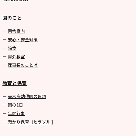
園のこと
園舎案内
安心・安全対策
給食
課外教室
理事長のことば
教育と保育
美⽊多幼稚園の理想
園の1⽇
年間⾏事
預かり保育［ヒラソル ]