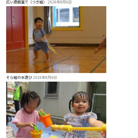
広い遊戯室で（つき組）
2026年8月6日
給⾷
課外教室
理事長のことば
教育と保育
美⽊多幼稚園の理想
園の1⽇
そら組の水遊び
2026年8月6日
年間⾏事
預かり保育［ヒラソル ]
美⽊多チコス
美⽊多チコスについて
美⽊多チコスブログ