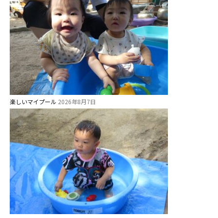
お知らせ
今日の幼稚園
楽しいマイプール
2026年8月7日
園児募集要項
教職員募集
園のこと
園舎案内
安⼼・安全対策