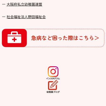
⼤阪府私⽴幼稚園連盟
社会福祉法人野田福祉会