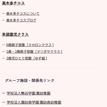
美木多チコス
美⽊多チコスについて
美⽊多チコスブログ
未就園児クラス
0歳親子登園［マカロンクラス ]
1歳・2歳親子登園［マリポサクラス ]
2歳児ひとり登園［ゆず組 ]
グループ施設・関係先リンク
学校法⼈鴨⾕学園 鳳幼稚園
学校法⼈諏訪森学園 諏訪森幼稚園