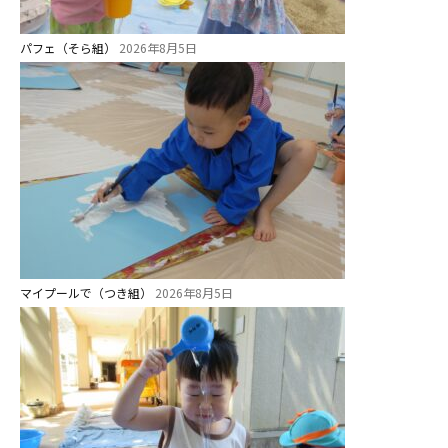
未就園児クラス
パフェ（そら組）
2026年8月5日
0歳親子登園［マカロンクラス ]
1歳・2歳親子登園［マリポサクラ
ス ]
2歳児ひとり登園［ゆず組 ]
グループ施設・
関係先リンク
学校法⼈鴨⾕学園 鳳幼稚園
マイプールで（つき組）
2026年8月5日
学校法⼈諏訪森学園 諏訪森幼稚
園
⼤阪府私⽴幼稚園連盟
社会福祉法人野田福祉会