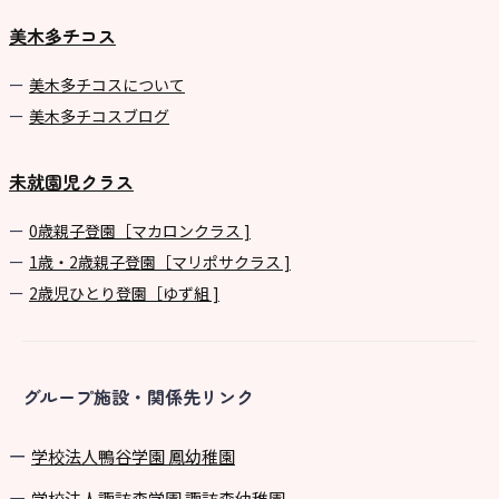
美木多チコス
美⽊多チコスについて
美⽊多チコスブログ
未就園児クラス
0歳親子登園［マカロンクラス ]
1歳・2歳親子登園［マリポサクラス ]
2歳児ひとり登園［ゆず組 ]
グループ施設・関係先リンク
学校法⼈鴨⾕学園 鳳幼稚園
学校法⼈諏訪森学園 諏訪森幼稚園