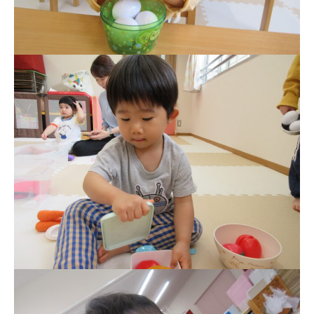
安⼼・安全対策
給⾷
課外教室
理事長のことば
教育と保育
美⽊多幼稚園の理想
園の1⽇
年間⾏事
預かり保育［ヒラソル ]
美⽊多チコス
美⽊多チコスについて
美⽊多チコスブログ