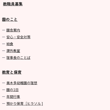
教職員募集
園のこと
園舎案内
安心・安全対策
給食
課外教室
理事長のことば
教育と保育
美⽊多幼稚園の理想
園の1⽇
年間⾏事
預かり保育［ヒラソル ]