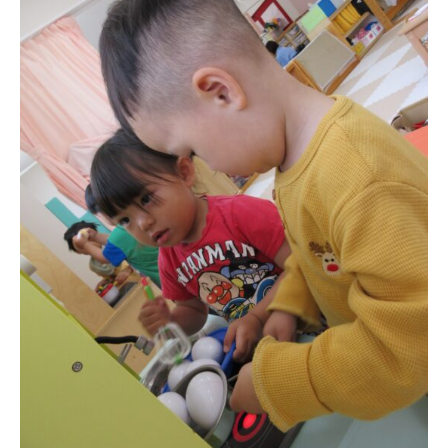
未就園児クラス
0歳親子登園［マカロンクラス ]
1歳・2歳親子登園［マリポサクラ
ス ]
2歳児ひとり登園［ゆず組 ]
グループ施設・
関係先リンク
学校法⼈鴨⾕学園 鳳幼稚園
学校法⼈諏訪森学園 諏訪森幼稚
園
⼤阪府私⽴幼稚園連盟
社会福祉法人野田福祉会