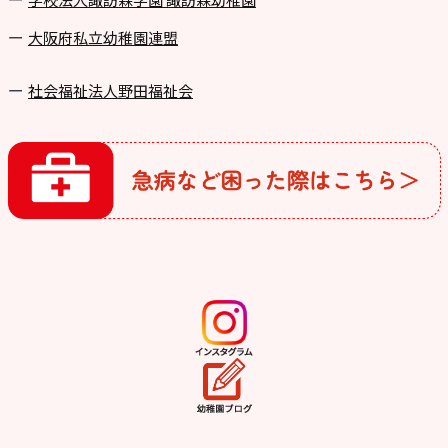
⼤阪府私⽴幼稚園連盟
社会福祉法人野田福祉会