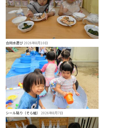
園のこと
園舎案内
安⼼・安全対策
給⾷
課外教室
合同水遊び
2026年8月10日
理事長のことば
教育と保育
美⽊多幼稚園の理想
園の1⽇
年間⾏事
預かり保育［ヒラソル ]
シール貼り（そら組）
2026年8月7日
美⽊多チコス