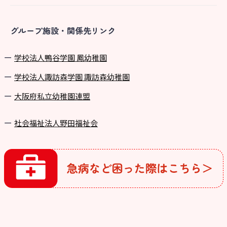
グループ施設・関係先リンク
学校法⼈鴨⾕学園 鳳幼稚園
学校法⼈諏訪森学園 諏訪森幼稚園
⼤阪府私⽴幼稚園連盟
社会福祉法人野田福祉会