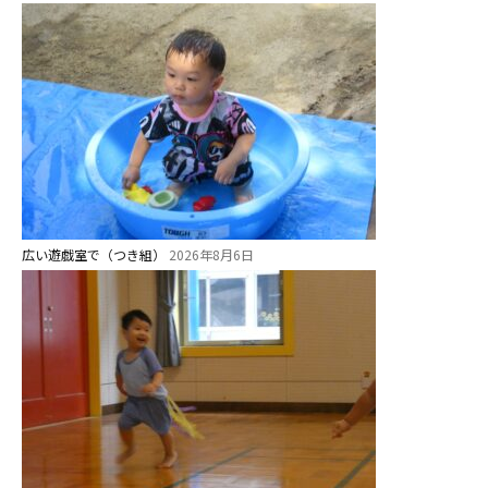
⼤阪府私⽴幼稚園連盟
社会福祉法人野田福祉会
広い遊戯室で（つき組）
2026年8月6日