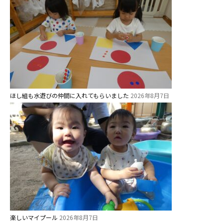
美⽊多チコスについて
美⽊多チコスブログ
未就園児クラス
0歳親子登園［マカロンクラス ]
ほし組も水遊びの仲間に入れてもらいました
2026年8月7日
1歳・2歳親子登園［マリポサクラ
ス ]
2歳児ひとり登園［ゆず組 ]
グループ施設・
関係先リンク
学校法⼈鴨⾕学園 鳳幼稚園
学校法⼈諏訪森学園 諏訪森幼稚
園
楽しいマイプール
2026年8月7日