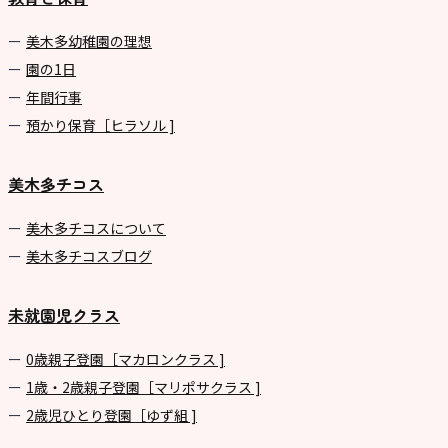
美⽊多幼稚園の理想
園の1⽇
年間⾏事
預かり保育［ヒラソル ]
美木多チコス
美⽊多チコスについて
美⽊多チコスブログ
未就園児クラス
0歳親子登園［マカロンクラス ]
1歳・2歳親子登園［マリポサクラス ]
2歳児ひとり登園［ゆず組 ]