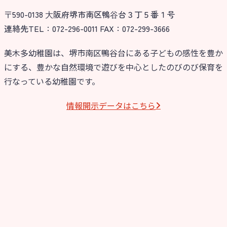
〒590-0138 ⼤阪府堺市南区鴨⾕台３丁５番１号
今日の幼稚園
連絡先TEL：072-296-0011 FAX：072-299-3666
園児募集要項
美木多幼稚園は、堺市南区鴨谷台にある子どもの感性を豊か
にする、豊かな自然環境で遊びを中心としたのびのび保育を
教職員募集
行なっている幼稚園です。
園のこと
情報開⽰データはこちら
園舎案内
安⼼・安全対策
給⾷
課外教室
理事長のことば
教育と保育