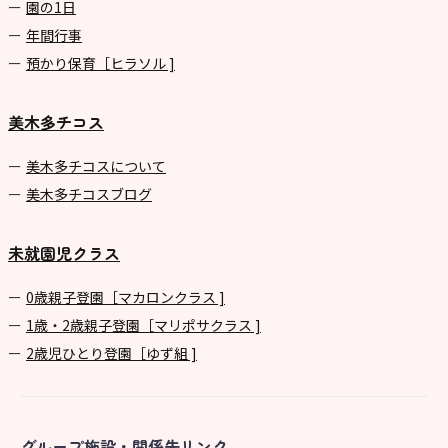
園の1⽇
年間⾏事
預かり保育［ヒラソル ]
美木多チコス
美⽊多チコスについて
美⽊多チコスブログ
未就園児クラス
0歳親子登園［マカロンクラス ]
1歳・2歳親子登園［マリポサクラス ]
2歳児ひとり登園［ゆず組 ]
グループ施設・関係先リンク