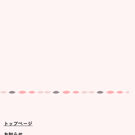
美⽊多幼稚園の理想
園の1⽇
年間⾏事
預かり保育［ヒラソル ]
美⽊多チコス
美⽊多チコスについて
美⽊多チコスブログ
未就園児クラス
0歳親子登園［マカロンクラス ]
1歳・2歳親子登園［マリポサクラ
トップページ
ス ]
2歳児ひとり登園［ゆず組 ]
お知らせ