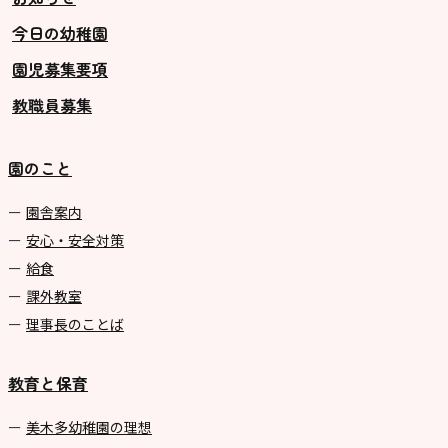
今日の幼稚園
グループ施設・
園児募集要項
関係先リンク
教職員募集
学校法⼈鴨⾕学園 鳳幼稚園
学校法⼈諏訪森学園 諏訪森幼稚
園のこと
園
⼤阪府私⽴幼稚園連盟
園舎案内
安心・安全対策
社会福祉法人野田福祉会
給食
課外教室
理事長のことば
教育と保育
美⽊多幼稚園の理想