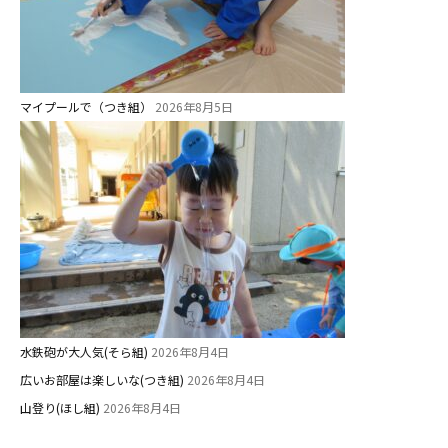
教職員募集
園のこと
園舎案内
マイプールで（つき組）
2026年8月5日
安⼼・安全対策
給⾷
課外教室
理事長のことば
教育と保育
美⽊多幼稚園の理想
水鉄砲が大人気(そら組)
2026年8月4日
園の1⽇
広いお部屋は楽しいな(つき組)
2026年8月4日
年間⾏事
山登り(ほし組)
2026年8月4日
預かり保育［ヒラソル ]