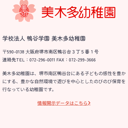
学校法⼈諏訪森学園 諏訪森幼稚
園
⼤阪府私⽴幼稚園連盟
社会福祉法人野田福祉会
学校法人 鴨谷学園 美木多幼稚園
〒590-0138 ⼤阪府堺市南区鴨⾕台３丁５番１号
連絡先TEL：072-296-0011 FAX：072-299-3666
美木多幼稚園は、堺市南区鴨谷台にある子どもの感性を豊か
にする、豊かな自然環境で遊びを中心としたのびのび保育を
行なっている幼稚園です。
情報開⽰データはこちら