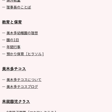
課外教室
理事長のことば
教育と保育
美⽊多幼稚園の理想
園の1⽇
年間⾏事
預かり保育［ヒラソル ]
美木多チコス
美⽊多チコスについて
美⽊多チコスブログ
未就園児クラス