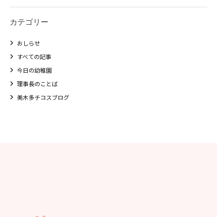
美⽊多チコス
カテゴリー
美⽊多チコスについて
おしらせ
美⽊多チコスブログ
すべての記事
今日の幼稚園
未就園児クラス
理事長のことば
美木多チコスブログ
0歳親子登園［マカロンクラス ]
1歳・2歳親子登園［マリポサクラ
ス ]
2歳児ひとり登園［ゆず組 ]
グループ施設・
関係先リンク
学校法⼈鴨⾕学園 鳳幼稚園