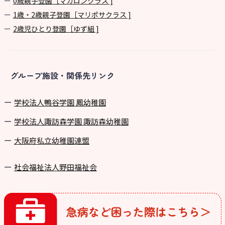
0歳親子登園［マカロンクラス ]
1歳・2歳親子登園［マリポサクラス ]
2歳児ひとり登園［ゆず組 ]
グループ施設・関係先リンク
学校法⼈鴨⾕学園 鳳幼稚園
学校法⼈諏訪森学園 諏訪森幼稚園
⼤阪府私⽴幼稚園連盟
社会福祉法人野田福祉会