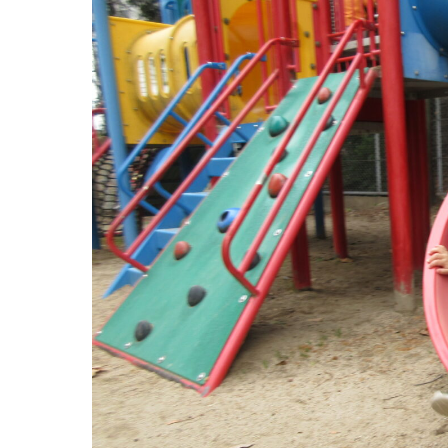
グループ施設・
関係先リンク
学校法⼈鴨⾕学園 鳳幼稚園
学校法⼈諏訪森学園 諏訪森幼稚園
⼤阪府私⽴幼稚園連盟
社会福祉法人野田福祉会