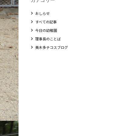
おしらせ
すべての記事
今日の幼稚園
理事長のことば
美木多チコスブログ
教職員募集
未就園児クラス
0歳親子登園［マカロンクラス ]
1歳・2歳親子登園［マリポサクラス ]
2歳児ひとり登園［ゆず組 ]