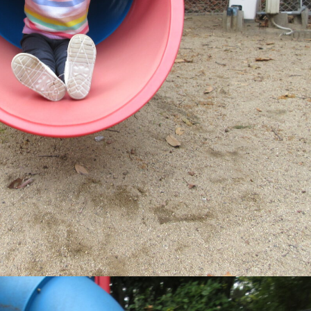
稚園
園児募集要項
育
美⽊多チコス
の理想
美⽊多チコスについて
美⽊多チコスブログ
ラソル ]