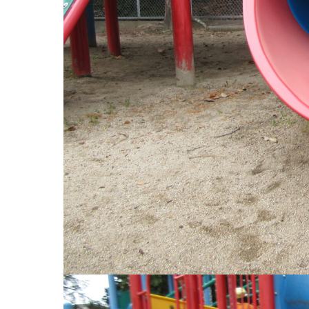
お知らせ
今日の幼
園のこと
教育と保
園舎案内
美⽊多幼稚園
安⼼・安全対策
園の1⽇
給⾷
年間⾏事
課外教室
預かり保育［ヒ
理事長のことば