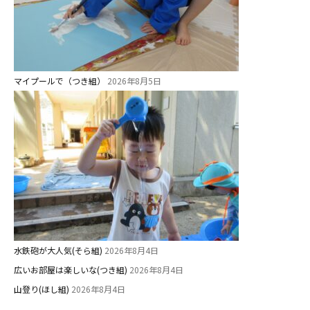
1歳・2歳親子登園［マリポサクラ
ス ]
2歳児ひとり登園［ゆず組 ]
マイプールで（つき組）
2026年8月5日
グループ施設・
関係先リンク
学校法⼈鴨⾕学園 鳳幼稚園
学校法⼈諏訪森学園 諏訪森幼稚
園
⼤阪府私⽴幼稚園連盟
社会福祉法人野田福祉会
水鉄砲が大人気(そら組)
2026年8月4日
広いお部屋は楽しいな(つき組)
2026年8月4日
山登り(ほし組)
2026年8月4日