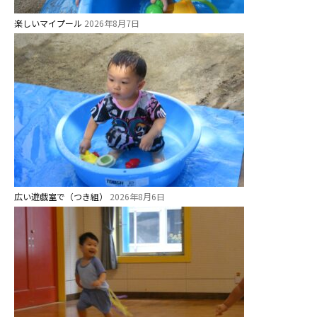
楽しいマイプール
2026年8月7日
お知らせ
今日の幼稚園
園児募集要項
教職員募集
園のこと
広い遊戯室で（つき組）
2026年8月6日
園舎案内
安⼼・安全対策
給⾷
課外教室