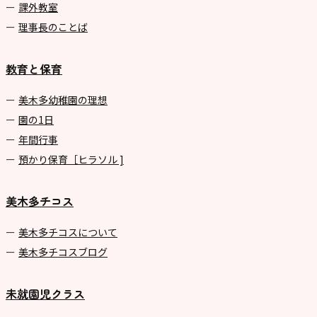
課外教室
理事長のことば
教育と保育
美⽊多幼稚園の理想
園の1⽇
年間⾏事
預かり保育［ヒラソル ]
美木多チコス
美⽊多チコスについて
美⽊多チコスブログ
未就園児クラス