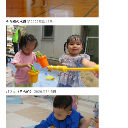
理事長のことば
教育と保育
そら組の水遊び
2026年8月6日
美⽊多幼稚園の理想
園の1⽇
年間⾏事
預かり保育［ヒラソル ]
美⽊多チコス
美⽊多チコスについて
パフェ（そら組）
2026年8月5日
美⽊多チコスブログ
未就園児クラス
0歳親子登園［マカロンクラス ]