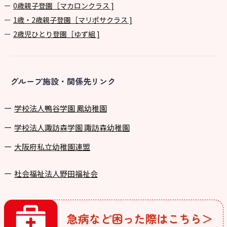
0歳親子登園［マカロンクラス ]
1歳・2歳親子登園［マリポサクラス ]
2歳児ひとり登園［ゆず組 ]
グループ施設・関係先リンク
学校法⼈鴨⾕学園 鳳幼稚園
学校法⼈諏訪森学園 諏訪森幼稚園
⼤阪府私⽴幼稚園連盟
社会福祉法人野田福祉会