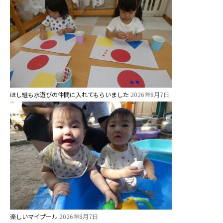
教育と保育
美⽊多幼稚園の理想
園の1⽇
年間⾏事
預かり保育［ヒラソル ]
ほし組も水遊びの仲間に入れてもらいました
2026年8月7日
美⽊多チコス
美⽊多チコスについて
美⽊多チコスブログ
未就園児クラス
0歳親子登園［マカロンクラス ]
楽しいマイプール
2026年8月7日