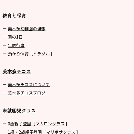
教育と保育
美⽊多幼稚園の理想
園の1⽇
年間⾏事
預かり保育［ヒラソル ]
美木多チコス
美⽊多チコスについて
美⽊多チコスブログ
未就園児クラス
0歳親子登園［マカロンクラス ]
1歳・2歳親子登園［マリポサクラス ]