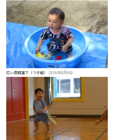
1歳・2歳親子登園［マリポサクラ
ス ]
2歳児ひとり登園［ゆず組 ]
グループ施設・
関係先リンク
学校法⼈鴨⾕学園 鳳幼稚園
学校法⼈諏訪森学園 諏訪森幼稚
広い遊戯室で（つき組）
2026年8月6日
園
⼤阪府私⽴幼稚園連盟
社会福祉法人野田福祉会