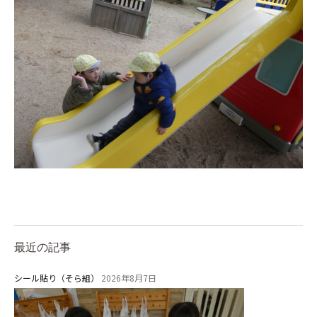
お知らせ
今日の幼稚園
園児募集要項
教職員募集
園のこと
園舎案内
安⼼・安全対策
最近の記事
給⾷
シール貼り（そら組）
2026年8月7日
課外教室
理事長のことば