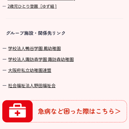
2歳児ひとり登園［ゆず組 ]
グループ施設・関係先リンク
学校法⼈鴨⾕学園 鳳幼稚園
学校法⼈諏訪森学園 諏訪森幼稚園
⼤阪府私⽴幼稚園連盟
社会福祉法人野田福祉会