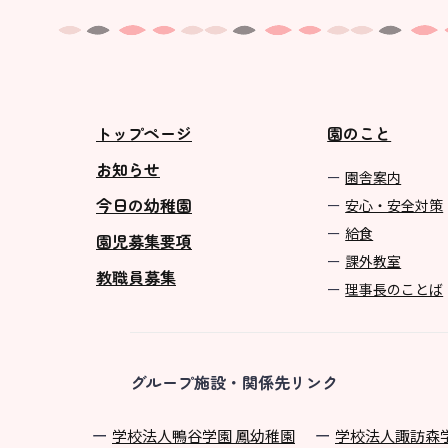
トップページ
園のこと
お知らせ
園舎案内
今日の幼稚園
安心・安全対策
給食
園児募集要項
課外教室
教職員募集
理事長のことば
グループ施設・関係先リンク
学校法⼈鴨⾕学園 鳳幼稚園
学校法⼈諏訪森