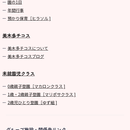
園の1⽇
年間⾏事
預かり保育［ヒラソル ]
美木多チコス
美⽊多チコスについて
美⽊多チコスブログ
未就園児クラス
0歳親子登園［マカロンクラス ]
1歳・2歳親子登園［マリポサクラス ]
2歳児ひとり登園［ゆず組 ]
グループ施設・関係先リンク