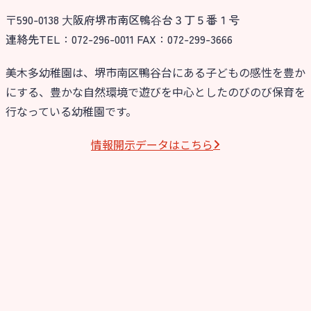
〒590-0138 ⼤阪府堺市南区鴨⾕台３丁５番１号
今日の幼稚園
連絡先TEL：072-296-0011 FAX：072-299-3666
園児募集要項
美木多幼稚園は、堺市南区鴨谷台にある子どもの感性を豊か
にする、豊かな自然環境で遊びを中心としたのびのび保育を
教職員募集
行なっている幼稚園です。
園のこと
情報開⽰データはこちら
園舎案内
安⼼・安全対策
給⾷
課外教室
理事長のことば
教育と保育