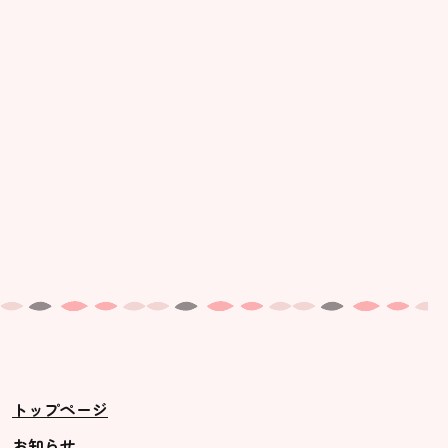
美⽊多幼稚園の理想
園の1⽇
年間⾏事
預かり保育［ヒラソル ]
美⽊多チコス
美⽊多チコスについて
美⽊多チコスブログ
未就園児クラス
0歳親子登園［マカロンクラス ]
1歳・2歳親子登園［マリポサクラ
トップページ
ス ]
2歳児ひとり登園［ゆず組 ]
お知らせ