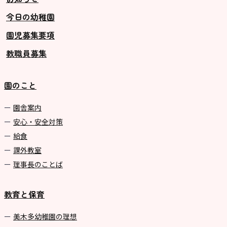
今日の幼稚園
グループ施設・
園児募集要項
関係先リンク
教職員募集
学校法⼈鴨⾕学園 鳳幼稚園
学校法⼈諏訪森学園 諏訪森幼稚
園のこと
園
⼤阪府私⽴幼稚園連盟
園舎案内
安心・安全対策
社会福祉法人野田福祉会
給食
課外教室
理事長のことば
教育と保育
美⽊多幼稚園の理想