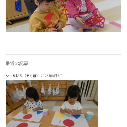
園舎案内
安⼼・安全対策
給⾷
課外教室
理事長のことば
教育と保育
最近の記事
美⽊多幼稚園の理想
シール貼り（そら組）
2026年8月7日
園の1⽇
年間⾏事
預かり保育［ヒラソル ]
美⽊多チコス
美⽊多チコスについて