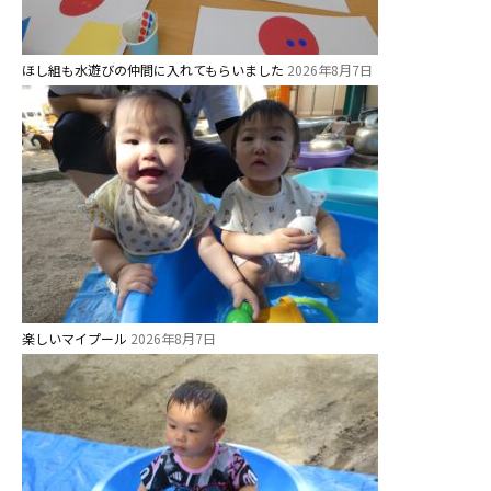
美⽊多チコスブログ
ほし組も水遊びの仲間に入れてもらいました
2026年8月7日
未就園児クラス
0歳親子登園［マカロンクラス ]
1歳・2歳親子登園［マリポサクラ
ス ]
2歳児ひとり登園［ゆず組 ]
グループ施設・
関係先リンク
楽しいマイプール
2026年8月7日
学校法⼈鴨⾕学園 鳳幼稚園
学校法⼈諏訪森学園 諏訪森幼稚
園
⼤阪府私⽴幼稚園連盟