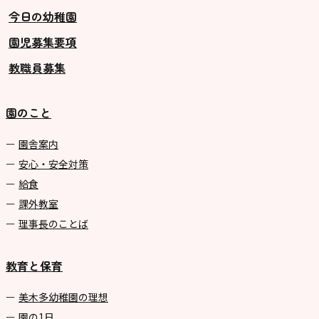
今日の幼稚園
園児募集要項
教職員募集
園のこと
園舎案内
安心・安全対策
給食
課外教室
理事長のことば
教育と保育
美⽊多幼稚園の理想
園の1⽇