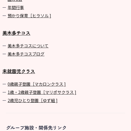
年間⾏事
預かり保育［ヒラソル ]
美木多チコス
美⽊多チコスについて
美⽊多チコスブログ
未就園児クラス
0歳親子登園［マカロンクラス ]
1歳・2歳親子登園［マリポサクラス ]
2歳児ひとり登園［ゆず組 ]
グループ施設・関係先リンク