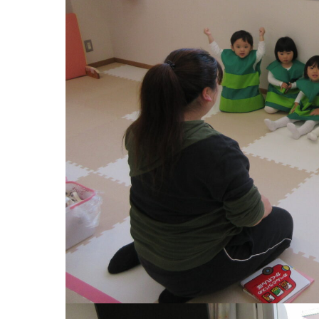
お知らせ
今日の幼
園のこと
教育と保
園舎案内
美⽊多幼稚園
安⼼・安全対策
園の1⽇
給⾷
年間⾏事
課外教室
預かり保育［ヒ
理事長のことば