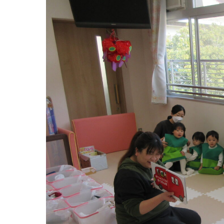
グループ施設・
関係先リンク
学校法⼈鴨⾕学園 鳳幼稚園
学校法⼈諏訪森学園 諏訪森幼稚園
⼤阪府私⽴幼稚園連盟
社会福祉法人野田福祉会