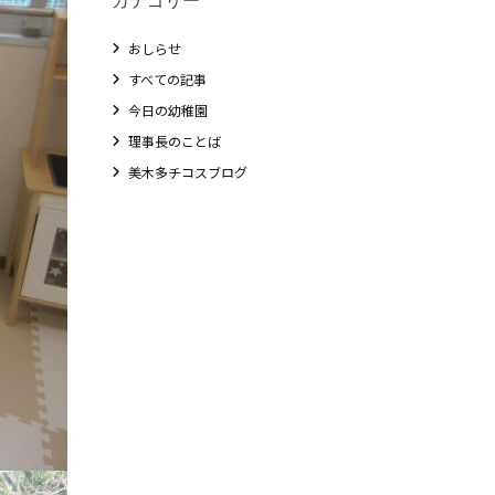
おしらせ
すべての記事
今日の幼稚園
理事長のことば
美木多チコスブログ
教職員募集
未就園児クラス
0歳親子登園［マカロンクラス ]
1歳・2歳親子登園［マリポサクラス ]
2歳児ひとり登園［ゆず組 ]