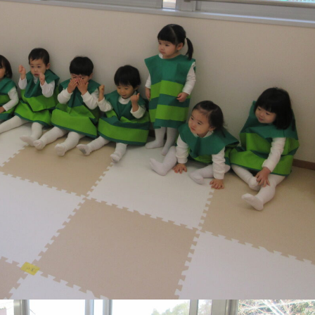
稚園
園児募集要項
育
美⽊多チコス
の理想
美⽊多チコスについて
美⽊多チコスブログ
ラソル ]