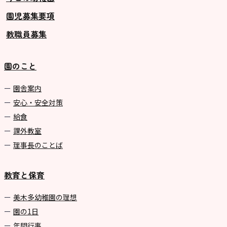
園児募集要項
教職員募集
園のこと
園舎案内
安心・安全対策
給食
課外教室
理事長のことば
教育と保育
美⽊多幼稚園の理想
園の1⽇
年間⾏事