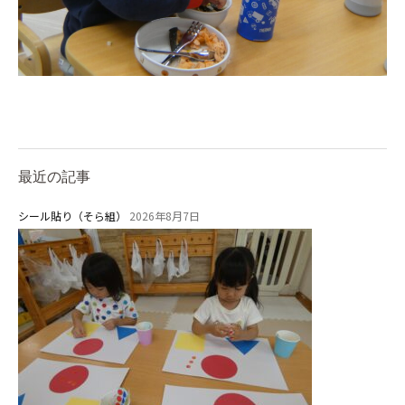
安⼼・安全対策
給⾷
課外教室
理事長のことば
教育と保育
最近の記事
美⽊多幼稚園の理想
シール貼り（そら組）
2026年8月7日
園の1⽇
年間⾏事
預かり保育［ヒラソル ]
美⽊多チコス
美⽊多チコスについて