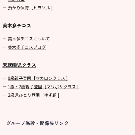
預かり保育［ヒラソル ]
美木多チコス
美⽊多チコスについて
美⽊多チコスブログ
未就園児クラス
0歳親子登園［マカロンクラス ]
1歳・2歳親子登園［マリポサクラス ]
2歳児ひとり登園［ゆず組 ]
グループ施設・関係先リンク