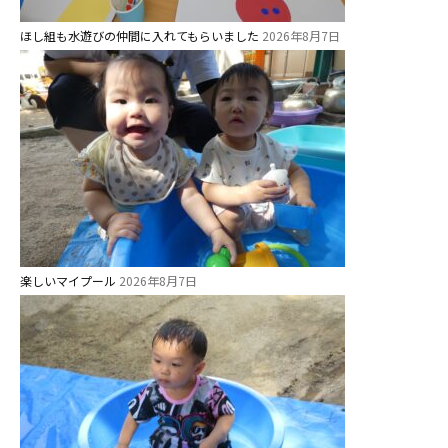
美⽊多チコスブログ
ほし組も水遊びの仲間に入れてもらいました
2026年8月7日
未就園児クラス
0歳親子登園［マカロンクラス ]
1歳・2歳親子登園［マリポサクラ
ス ]
2歳児ひとり登園［ゆず組 ]
グループ施設・
楽しいマイプール
2026年8月7日
関係先リンク
学校法⼈鴨⾕学園 鳳幼稚園
学校法⼈諏訪森学園 諏訪森幼稚
園
⼤阪府私⽴幼稚園連盟