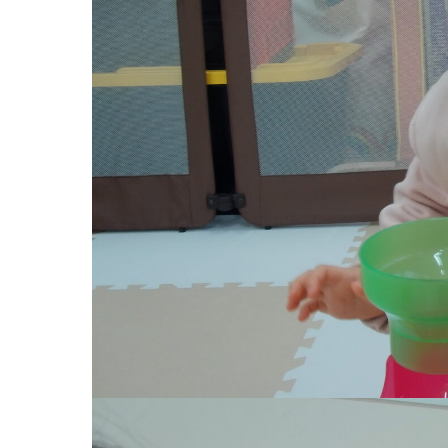
お知らせ
今日の幼
園のこと
教育と保
園舎案内
美⽊多幼稚園
安⼼・安全対策
園の1⽇
給⾷
年間⾏事
課外教室
預かり保育［ヒ
理事長のことば