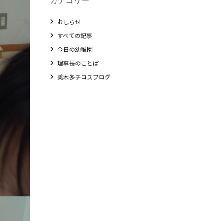
おしらせ
すべての記事
今日の幼稚園
理事長のことば
美木多チコスブログ
教職員募集
未就園児クラス
0歳親子登園［マカロンクラス ]
1歳・2歳親子登園［マリポサクラス ]
2歳児ひとり登園［ゆず組 ]