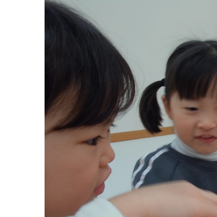
グループ施設・
関係先リンク
学校法⼈鴨⾕学園 鳳幼稚園
学校法⼈諏訪森学園 諏訪森幼稚園
⼤阪府私⽴幼稚園連盟
社会福祉法人野田福祉会