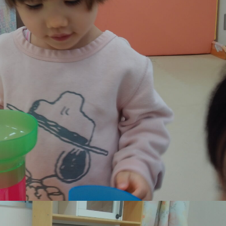
稚園
園児募集要項
育
美⽊多チコス
の理想
美⽊多チコスについて
美⽊多チコスブログ
ラソル ]