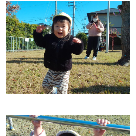
園のこと
園舎案内
安⼼・安全対策
給⾷
課外教室
理事長のことば
教育と保育
美⽊多幼稚園の理想
園の1⽇
年間⾏事
預かり保育［ヒラソル ]