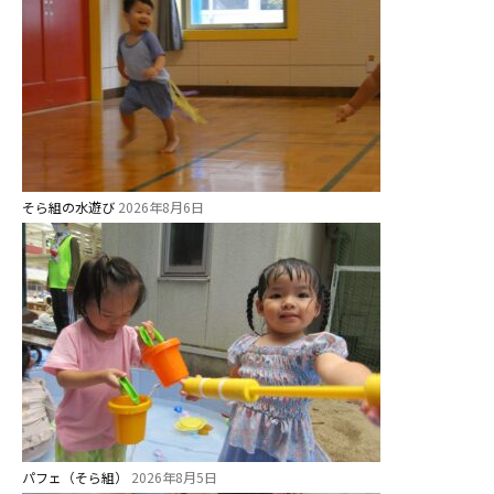
園
⼤阪府私⽴幼稚園連盟
社会福祉法人野田福祉会
そら組の水遊び
2026年8月6日
パフェ（そら組）
2026年8月5日