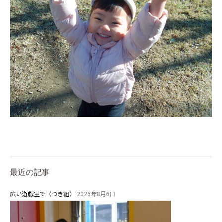
美⽊多チコス
美⽊多チコスについて
美⽊多チコスブログ
未就園児クラス
0歳親子登園［マカロンクラス ]
1歳・2歳親子登園［マリポサクラ
ス ]
2歳児ひとり登園［ゆず組 ]
グループ施設・
最近の記事
関係先リンク
広い遊戯室で（つき組）
2026年8月6日
学校法⼈鴨⾕学園 鳳幼稚園
学校法⼈諏訪森学園 諏訪森幼稚