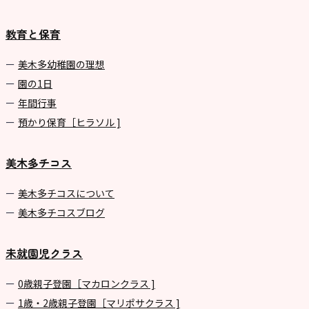
教育と保育
美⽊多幼稚園の理想
園の1⽇
年間⾏事
預かり保育［ヒラソル ]
美木多チコス
美⽊多チコスについて
美⽊多チコスブログ
未就園児クラス
0歳親子登園［マカロンクラス ]
1歳・2歳親子登園［マリポサクラス ]