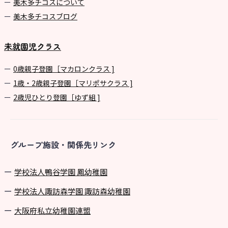
美⽊多チコスについて
美⽊多チコスブログ
未就園児クラス
0歳親子登園［マカロンクラス ]
1歳・2歳親子登園［マリポサクラス ]
2歳児ひとり登園［ゆず組 ]
グループ施設・関係先リンク
学校法⼈鴨⾕学園 鳳幼稚園
学校法⼈諏訪森学園 諏訪森幼稚園
⼤阪府私⽴幼稚園連盟