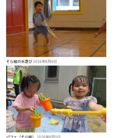
給⾷
課外教室
理事長のことば
教育と保育
美⽊多幼稚園の理想
そら組の水遊び
園の1⽇
2026年8月6日
年間⾏事
預かり保育［ヒラソル ]
美⽊多チコス
美⽊多チコスについて
美⽊多チコスブログ
パフェ（そら組）
2026年8月5日