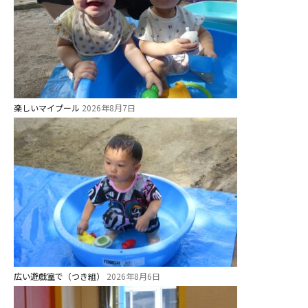
お知らせ
楽しいマイプール
2026年8月7日
今日の幼稚園
園児募集要項
教職員募集
園のこと
園舎案内
広い遊戯室で（つき組）
2026年8月6日
安⼼・安全対策