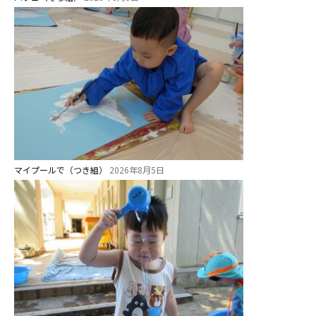
未就園児クラス
0歳親子登園［マカロンクラス ]
1歳・2歳親子登園［マリポサクラ
ス ]
2歳児ひとり登園［ゆず組 ]
グループ施設・
関係先リンク
マイプールで（つき組）
2026年8月5日
学校法⼈鴨⾕学園 鳳幼稚園
学校法⼈諏訪森学園 諏訪森幼稚
園
⼤阪府私⽴幼稚園連盟
社会福祉法人野田福祉会