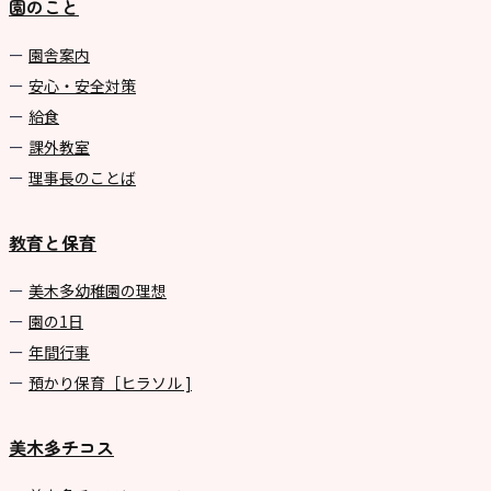
園のこと
園舎案内
安心・安全対策
給食
課外教室
理事長のことば
教育と保育
美⽊多幼稚園の理想
園の1⽇
年間⾏事
預かり保育［ヒラソル ]
美木多チコス