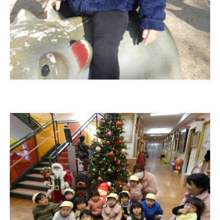
美⽊多チコスについて
美⽊多チコスブログ
未就園児クラス
0歳親子登園［マカロンクラス ]
1歳・2歳親子登園［マリポサクラ
ス ]
2歳児ひとり登園［ゆず組 ]
グループ施設・
関係先リンク
学校法⼈鴨⾕学園 鳳幼稚園
学校法⼈諏訪森学園 諏訪森幼稚
園