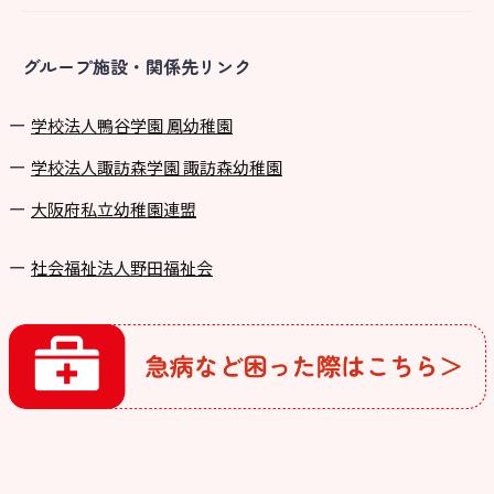
グループ施設・関係先リンク
学校法⼈鴨⾕学園 鳳幼稚園
学校法⼈諏訪森学園 諏訪森幼稚園
⼤阪府私⽴幼稚園連盟
社会福祉法人野田福祉会