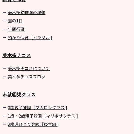
美⽊多幼稚園の理想
園の1⽇
年間⾏事
預かり保育［ヒラソル ]
美木多チコス
美⽊多チコスについて
美⽊多チコスブログ
未就園児クラス
0歳親子登園［マカロンクラス ]
1歳・2歳親子登園［マリポサクラス ]
2歳児ひとり登園［ゆず組 ]