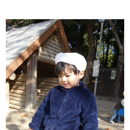
園のこと
園舎案内
安⼼・安全対策
給⾷
課外教室
理事長のことば
教育と保育
美⽊多幼稚園の理想
園の1⽇
年間⾏事
預かり保育［ヒラソル ]
美⽊多チコス