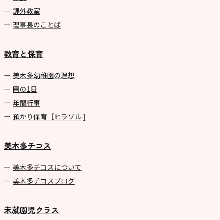
課外教室
理事長のことば
教育と保育
美⽊多幼稚園の理想
園の1⽇
年間⾏事
預かり保育［ヒラソル ]
美木多チコス
美⽊多チコスについて
美⽊多チコスブログ
未就園児クラス