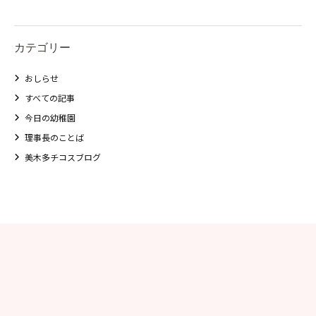
学校法⼈諏訪森学園 諏訪森幼稚
園
カテゴリー
⼤阪府私⽴幼稚園連盟
社会福祉法人野田福祉会
おしらせ
すべての記事
今日の幼稚園
理事長のことば
美木多チコスブログ