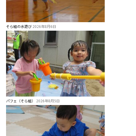
教職員募集
園のこと
そら組の水遊び
2026年8月6日
園舎案内
安⼼・安全対策
給⾷
課外教室
理事長のことば
教育と保育
パフェ（そら組）
2026年8月5日
美⽊多幼稚園の理想
園の1⽇
年間⾏事
預かり保育［ヒラソル ]