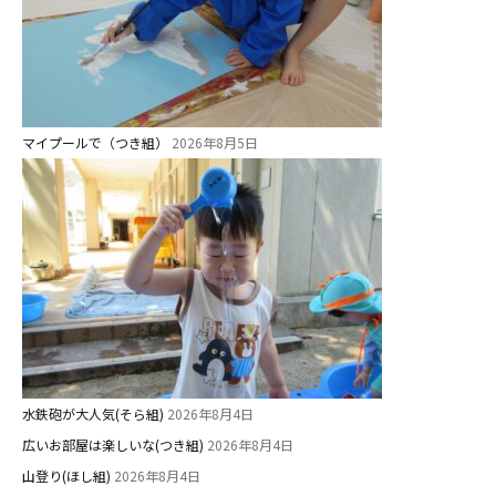
美⽊多チコス
美⽊多チコスについて
美⽊多チコスブログ
マイプールで（つき組）
2026年8月5日
未就園児クラス
0歳親子登園［マカロンクラス ]
1歳・2歳親子登園［マリポサクラ
ス ]
2歳児ひとり登園［ゆず組 ]
グループ施設・
水鉄砲が大人気(そら組)
2026年8月4日
関係先リンク
広いお部屋は楽しいな(つき組)
2026年8月4日
山登り(ほし組)
2026年8月4日
学校法⼈鴨⾕学園 鳳幼稚園