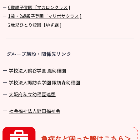
0歳親子登園［マカロンクラス ]
1歳・2歳親子登園［マリポサクラス ]
2歳児ひとり登園［ゆず組 ]
グループ施設・関係先リンク
学校法⼈鴨⾕学園 鳳幼稚園
学校法⼈諏訪森学園 諏訪森幼稚園
⼤阪府私⽴幼稚園連盟
社会福祉法人野田福祉会