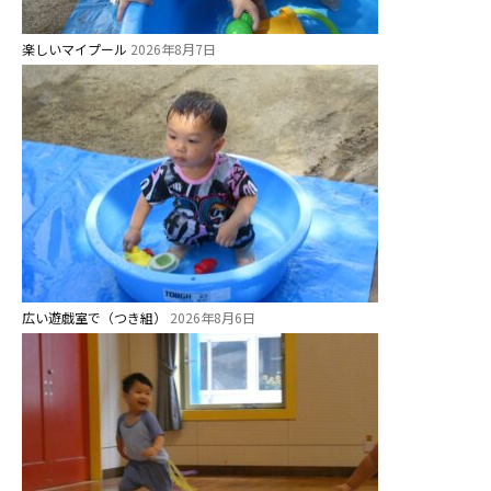
楽しいマイプール
2026年8月7日
お知らせ
広い遊戯室で（つき組）
2026年8月6日
今日の幼稚園
園児募集要項