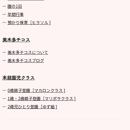
園の1⽇
年間⾏事
預かり保育［ヒラソル ]
美木多チコス
美⽊多チコスについて
美⽊多チコスブログ
未就園児クラス
0歳親子登園［マカロンクラス ]
1歳・2歳親子登園［マリポサクラス ]
2歳児ひとり登園［ゆず組 ]