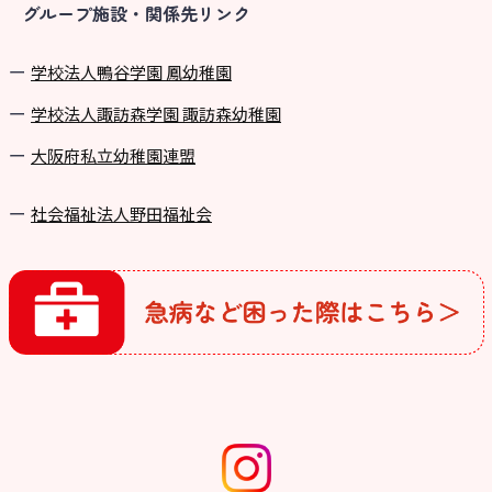
グループ施設・関係先リンク
学校法⼈鴨⾕学園 鳳幼稚園
学校法⼈諏訪森学園 諏訪森幼稚園
⼤阪府私⽴幼稚園連盟
社会福祉法人野田福祉会