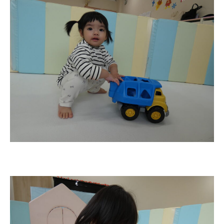
2歳児ひとり登園［ゆず組 ]
グループ施設・
関係先リンク
学校法⼈鴨⾕学園 鳳幼稚園
学校法⼈諏訪森学園 諏訪森幼稚
園
⼤阪府私⽴幼稚園連盟
社会福祉法人野田福祉会