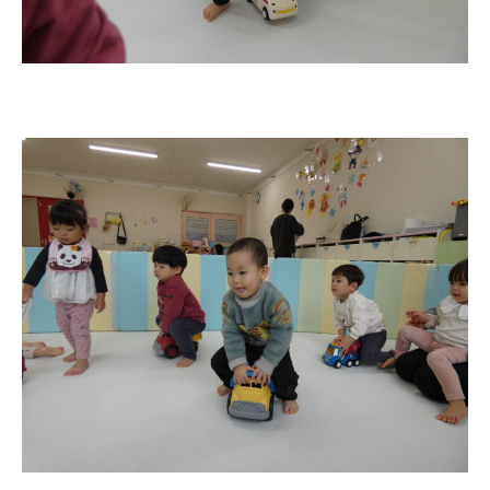
今日の幼稚園
園児募集要項
教職員募集
園のこと
園舎案内
安⼼・安全対策
給⾷
課外教室
理事長のことば
教育と保育