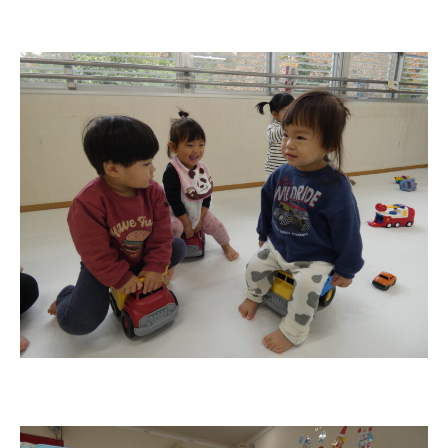
美⽊多幼稚園の理想
園の1⽇
年間⾏事
預かり保育［ヒラソル ]
美⽊多チコス
美⽊多チコスについて
美⽊多チコスブログ
未就園児クラス
0歳親子登園［マカロンクラス ]
1歳・2歳親子登園［マリポサクラ
ス ]