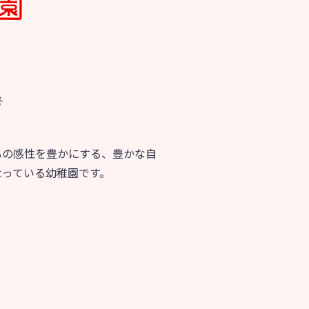
育
美⽊多チコス
の理想
美⽊多チコスについて
美⽊多チコスブログ
号
ラソル ]
もの感性を豊かにする、豊かな自
なっている幼稚園です。