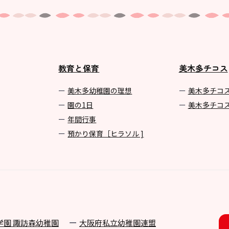
教育と保育
美木多チコス
美⽊多幼稚園の理想
美⽊多チコ
園の1⽇
美⽊多チコ
年間⾏事
預かり保育［ヒラソル ]
学園 諏訪森幼稚園
⼤阪府私⽴幼稚園連盟