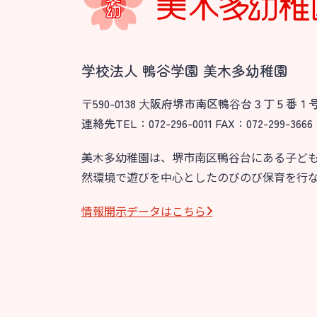
園のこと
教育と保
園舎案内
美⽊多幼稚園
安⼼・安全対策
園の1⽇
学校法人 鴨谷学園 美木多幼稚園
給⾷
年間⾏事
〒590-0138 ⼤阪府堺市南区鴨⾕台３丁５番１
課外教室
預かり保育［ヒ
連絡先TEL：072-296-0011 FAX：072-299-3666
理事長のことば
美木多幼稚園は、堺市南区鴨谷台にある子ど
然環境で遊びを中心としたのびのび保育を行
グループ施設・
関係先リンク
情報開⽰データはこちら
学校法⼈鴨⾕学園 鳳幼稚園
学校法⼈諏訪森学園 諏訪森幼稚園
⼤阪府私⽴幼稚園連盟
社会福祉法人野田福祉会