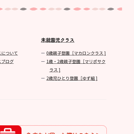
未就園児クラス
スについて
0歳親子登園［マカロンクラス ]
スブログ
1歳・2歳親子登園［マリポサク
ラス ]
2歳児ひとり登園［ゆず組 ]