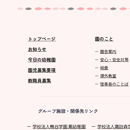
トップページ
園のこと
お知らせ
園舎案内
今日の幼稚園
安心・安全対策
給食
園児募集要項
課外教室
教職員募集
理事長のことば
グループ施設・関係先リンク
学校法⼈鴨⾕学園 鳳幼稚園
学校法⼈諏訪森