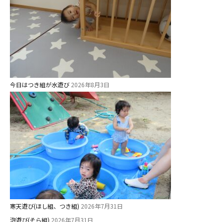
学校法⼈諏訪森学園 諏訪森幼稚
園
⼤阪府私⽴幼稚園連盟
社会福祉法人野田福祉会
今日はつき組が水遊び
2026年8月3日
寒天遊び(ほし組、つき組)
2026年7月31日
泡遊び(そら組)
2026年7月31日