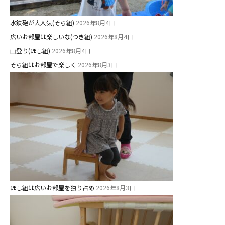
水鉄砲が大人気(そら組)
2026年8月4日
美⽊多チコス
広いお部屋は楽しいな(つき組)
2026年8月4日
美⽊多チコスについて
山登り(ほし組)
2026年8月4日
美⽊多チコスブログ
そら組はお部屋で楽しく
2026年8月3日
未就園児クラス
0歳親子登園［マカロンクラス ]
1歳・2歳親子登園［マリポサクラ
ス ]
2歳児ひとり登園［ゆず組 ]
グループ施設・
ほし組は広いお部屋を独り占め
2026年8月3日
関係先リンク
学校法⼈鴨⾕学園 鳳幼稚園