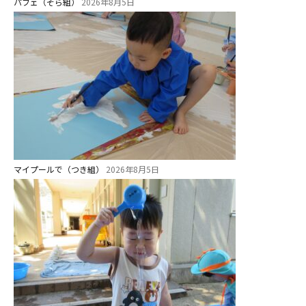
パフェ（そら組）
2026年8月5日
教職員募集
園のこと
園舎案内
安⼼・安全対策
給⾷
課外教室
理事長のことば
マイプールで（つき組）
2026年8月5日
教育と保育
美⽊多幼稚園の理想
園の1⽇
年間⾏事
預かり保育［ヒラソル ]