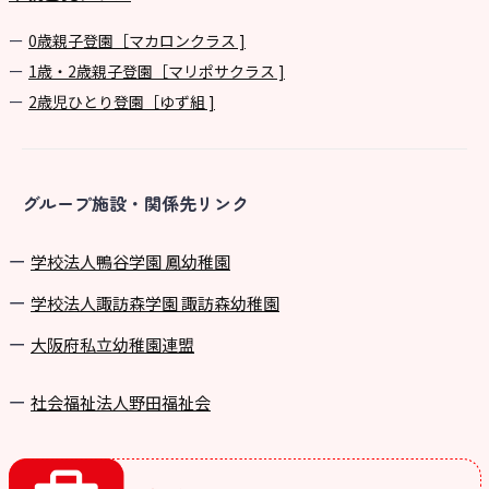
0歳親子登園［マカロンクラス ]
1歳・2歳親子登園［マリポサクラス ]
2歳児ひとり登園［ゆず組 ]
グループ施設・関係先リンク
学校法⼈鴨⾕学園 鳳幼稚園
学校法⼈諏訪森学園 諏訪森幼稚園
⼤阪府私⽴幼稚園連盟
社会福祉法人野田福祉会