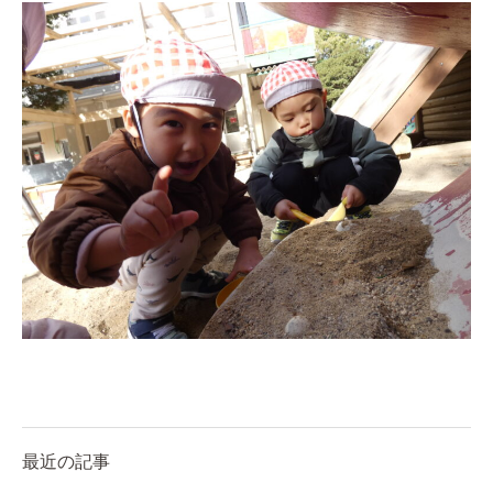
教職員募集
園のこと
園舎案内
安⼼・安全対策
給⾷
課外教室
理事長のことば
教育と保育
美⽊多幼稚園の理想
園の1⽇
年間⾏事
最近の記事
預かり保育［ヒラソル ]