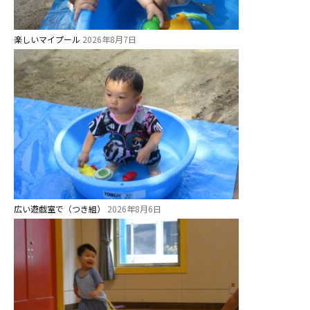
学校法⼈諏訪森学園 諏訪森幼稚
園
楽しいマイプール
2026年8月7日
⼤阪府私⽴幼稚園連盟
社会福祉法人野田福祉会
広い遊戯室で（つき組）
2026年8月6日