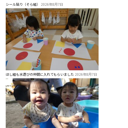
シール貼り（そら組）
2026年8月7日
美⽊多チコス
美⽊多チコスについて
美⽊多チコスブログ
未就園児クラス
0歳親子登園［マカロンクラス ]
1歳・2歳親子登園［マリポサクラ
ほし組も水遊びの仲間に入れてもらいました
2026年8月7日
ス ]
2歳児ひとり登園［ゆず組 ]
グループ施設・
関係先リンク
学校法⼈鴨⾕学園 鳳幼稚園