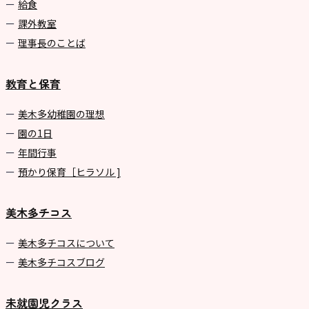
給食
課外教室
理事長のことば
教育と保育
美⽊多幼稚園の理想
園の1⽇
年間⾏事
預かり保育［ヒラソル ]
美木多チコス
美⽊多チコスについて
美⽊多チコスブログ
未就園児クラス