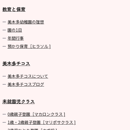
教育と保育
美⽊多幼稚園の理想
園の1⽇
年間⾏事
預かり保育［ヒラソル ]
美木多チコス
美⽊多チコスについて
美⽊多チコスブログ
未就園児クラス
0歳親子登園［マカロンクラス ]
1歳・2歳親子登園［マリポサクラス ]