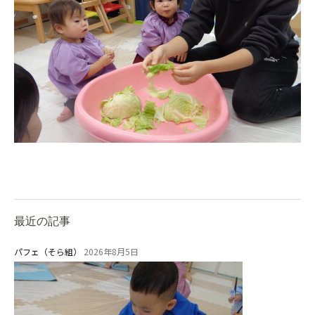
園のこと
園舎案内
安⼼・安全対策
給⾷
課外教室
理事長のことば
教育と保育
美⽊多幼稚園の理想
最近の記事
園の1⽇
パフェ（そら組）
2026年8月5日
年間⾏事
預かり保育［ヒラソル ]