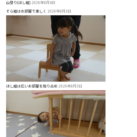
園
山登り(ほし組)
2026年8月4日
⼤阪府私⽴幼稚園連盟
そら組はお部屋で楽しく
2026年8月3日
社会福祉法人野田福祉会
ほし組は広いお部屋を独り占め
2026年8月3日