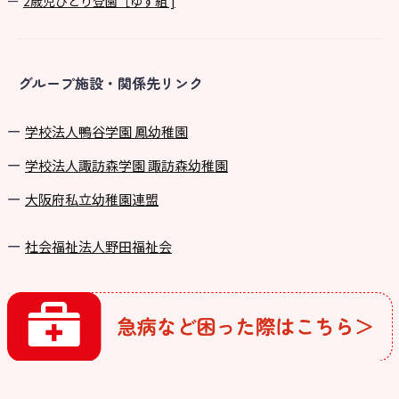
2歳児ひとり登園［ゆず組 ]
グループ施設・関係先リンク
学校法⼈鴨⾕学園 鳳幼稚園
学校法⼈諏訪森学園 諏訪森幼稚園
⼤阪府私⽴幼稚園連盟
社会福祉法人野田福祉会