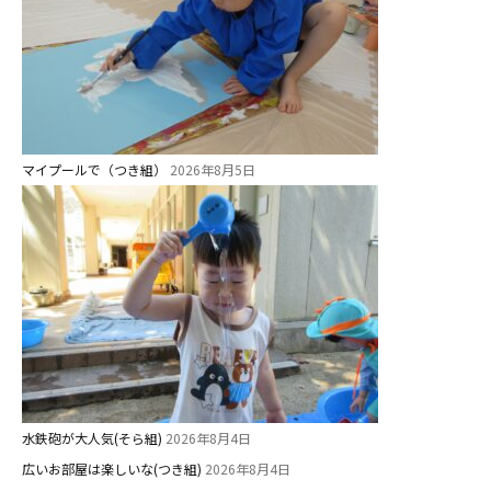
美⽊多チコス
美⽊多チコスについて
美⽊多チコスブログ
未就園児クラス
マイプールで（つき組）
2026年8月5日
0歳親子登園［マカロンクラス ]
1歳・2歳親子登園［マリポサクラ
ス ]
2歳児ひとり登園［ゆず組 ]
グループ施設・
関係先リンク
学校法⼈鴨⾕学園 鳳幼稚園
水鉄砲が大人気(そら組)
2026年8月4日
学校法⼈諏訪森学園 諏訪森幼稚
広いお部屋は楽しいな(つき組)
2026年8月4日