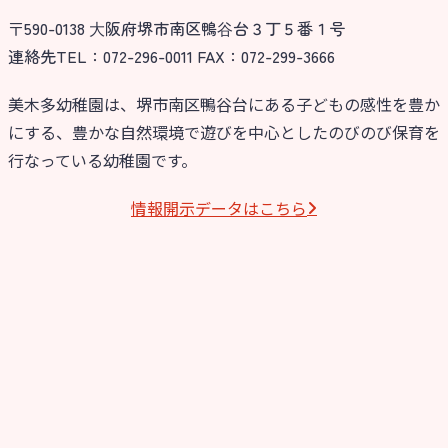
〒590-0138 ⼤阪府堺市南区鴨⾕台３丁５番１号
今日の幼稚園
連絡先TEL：072-296-0011 FAX：072-299-3666
園児募集要項
美木多幼稚園は、堺市南区鴨谷台にある子どもの感性を豊か
にする、豊かな自然環境で遊びを中心としたのびのび保育を
教職員募集
行なっている幼稚園です。
園のこと
情報開⽰データはこちら
園舎案内
安⼼・安全対策
給⾷
課外教室
理事長のことば
教育と保育