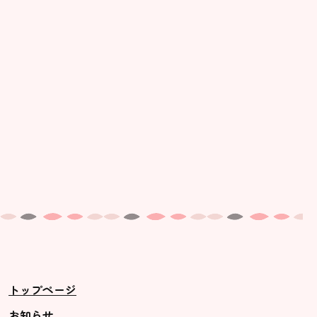
美⽊多幼稚園の理想
園の1⽇
年間⾏事
預かり保育［ヒラソル ]
美⽊多チコス
美⽊多チコスについて
美⽊多チコスブログ
未就園児クラス
0歳親子登園［マカロンクラス ]
1歳・2歳親子登園［マリポサクラ
トップページ
ス ]
2歳児ひとり登園［ゆず組 ]
お知らせ