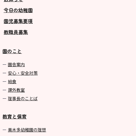
今日の幼稚園
グループ施設・
園児募集要項
関係先リンク
教職員募集
学校法⼈鴨⾕学園 鳳幼稚園
学校法⼈諏訪森学園 諏訪森幼稚
園のこと
園
⼤阪府私⽴幼稚園連盟
園舎案内
安心・安全対策
社会福祉法人野田福祉会
給食
課外教室
理事長のことば
教育と保育
美⽊多幼稚園の理想