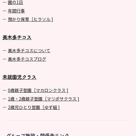
園の1⽇
年間⾏事
預かり保育［ヒラソル ]
美木多チコス
美⽊多チコスについて
美⽊多チコスブログ
未就園児クラス
0歳親子登園［マカロンクラス ]
1歳・2歳親子登園［マリポサクラス ]
2歳児ひとり登園［ゆず組 ]
グループ施設・関係先リンク