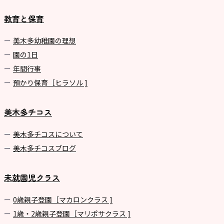
教育と保育
美⽊多幼稚園の理想
園の1⽇
年間⾏事
預かり保育［ヒラソル ]
美木多チコス
美⽊多チコスについて
美⽊多チコスブログ
未就園児クラス
0歳親子登園［マカロンクラス ]
1歳・2歳親子登園［マリポサクラス ]