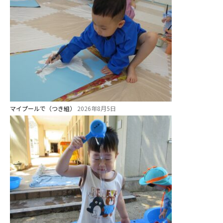
教育と保育
美⽊多幼稚園の理想
園の1⽇
年間⾏事
預かり保育［ヒラソル ]
マイプールで（つき組）
2026年8月5日
美⽊多チコス
美⽊多チコスについて
美⽊多チコスブログ
未就園児クラス
0歳親子登園［マカロンクラス ]
1歳・2歳親子登園［マリポサクラ