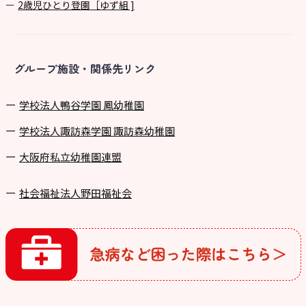
2歳児ひとり登園［ゆず組 ]
グループ施設・関係先リンク
学校法⼈鴨⾕学園 鳳幼稚園
学校法⼈諏訪森学園 諏訪森幼稚園
⼤阪府私⽴幼稚園連盟
社会福祉法人野田福祉会