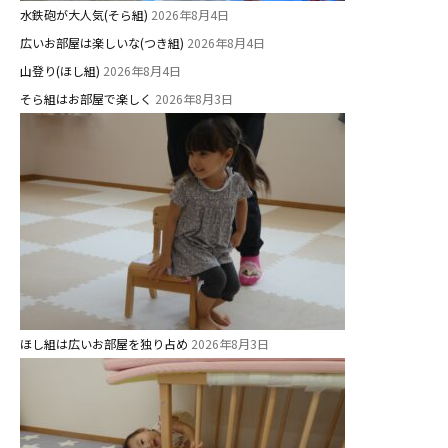
ス ]
水鉄砲が大人気(そら組)
2026年8月4日
広いお部屋は楽しいな(つき組)
2026年8月4日
2歳児ひとり登園［ゆず組 ]
山登り(ほし組)
2026年8月4日
そら組はお部屋で楽しく
2026年8月3日
グループ施設・
関係先リンク
学校法⼈鴨⾕学園 鳳幼稚園
学校法⼈諏訪森学園 諏訪森幼稚
園
⼤阪府私⽴幼稚園連盟
社会福祉法人野田福祉会
ほし組は広いお部屋を独り占め
2026年8月3日