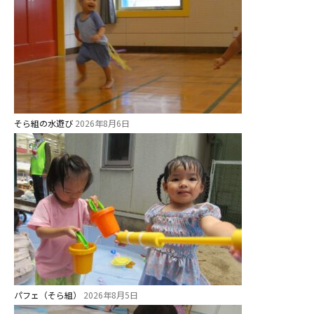
お知らせ
今日の幼稚園
園児募集要項
そら組の水遊び
2026年8月6日
教職員募集
園のこと
園舎案内
安⼼・安全対策
給⾷
課外教室
パフェ（そら組）
2026年8月5日
理事長のことば